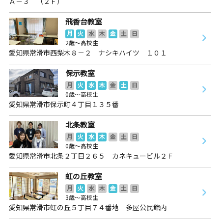
Ａ－３ （２Ｆ）
飛香台教室
月
火
水
木
金
土
日
2歳～高校生
愛知県常滑市西梨木８－２ ナシキハイツ １０１
保示教室
月
火
水
木
金
土
日
0歳～高校生
愛知県常滑市保示町４丁目１３５番
北条教室
月
火
水
木
金
土
日
0歳～高校生
愛知県常滑市北条２丁目２６５ カネキュービル２Ｆ
虹の丘教室
月
火
水
木
金
土
日
3歳～高校生
愛知県常滑市虹の丘５丁目７４番地 多屋公民館内