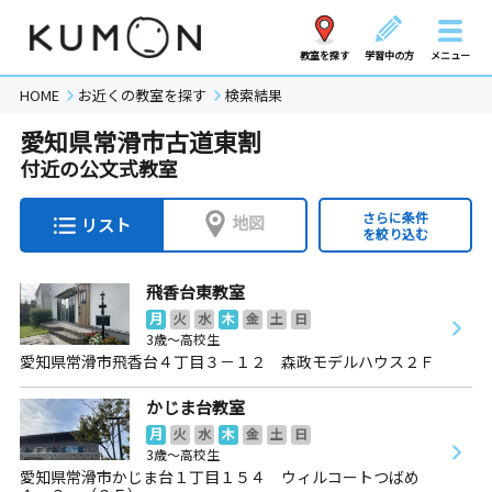
教室を探す
学習中の方
メニュー
HOME
お近くの教室を探す
検索結果
愛知県常滑市古道東割
付近の公文式教室
さらに条件
地図
リスト
を絞り込む
飛香台東教室
月
火
水
木
金
土
日
3歳～高校生
愛知県常滑市飛香台４丁目３－１２ 森政モデルハウス２Ｆ
かじま台教室
月
火
水
木
金
土
日
3歳～高校生
愛知県常滑市かじま台１丁目１５４ ウィルコートつばめ