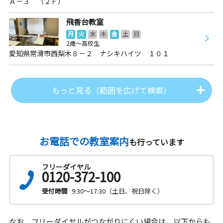
Ａ－３ （２Ｆ）
飛香台教室
月
火
水
木
金
土
日
2歳～高校生
愛知県常滑市西梨木８－２ ナシキハイツ １０１
もっと見る（範囲を広げて検索）
お電話での教室案内
も行っています
フリーダイヤル
0120-372-100
受付時間
9:30～17:30（土日、祝日除く）
なお、フリーダイヤルがつながりにくい場合は、以下からも