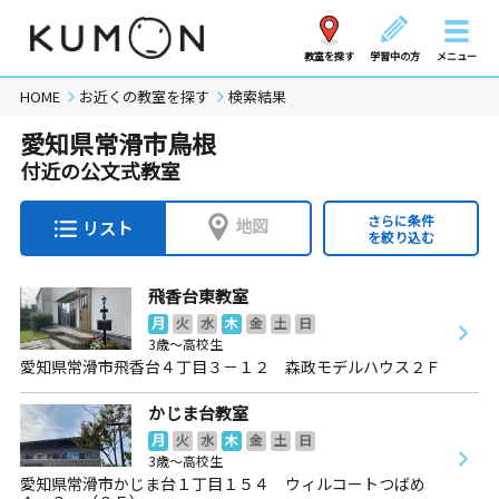
教室を探す
学習中の方
メニュー
HOME
お近くの教室を探す
検索結果
愛知県常滑市鳥根
付近の公文式教室
さらに条件
地図
リスト
を絞り込む
飛香台東教室
月
火
水
木
金
土
日
3歳～高校生
愛知県常滑市飛香台４丁目３－１２ 森政モデルハウス２Ｆ
かじま台教室
月
火
水
木
金
土
日
3歳～高校生
愛知県常滑市かじま台１丁目１５４ ウィルコートつばめ