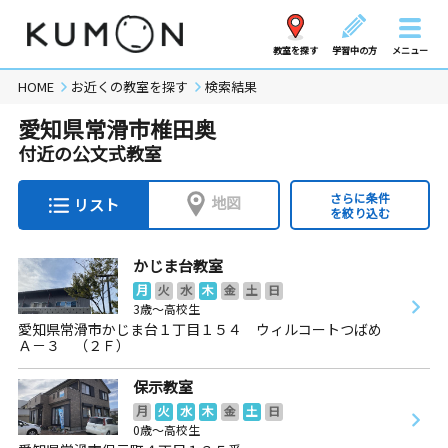
教室を探す
学習中の方
メニュー
HOME
お近くの教室を探す
検索結果
愛知県常滑市椎田奥
付近の公文式教室
さらに条件
地図
リスト
を絞り込む
かじま台教室
月
火
水
木
金
土
日
3歳～高校生
愛知県常滑市かじま台１丁目１５４ ウィルコートつばめ
Ａ－３ （２Ｆ）
保示教室
月
火
水
木
金
土
日
0歳～高校生