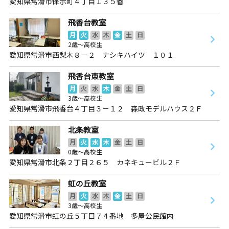
愛知県常滑市保示町４丁目１３５番
飛香台教室
月
火
水
木
金
土
日
2歳～高校生
愛知県常滑市西梨木８－２ ナシキハイツ １０１
飛香台東教室
月
火
水
木
金
土
日
3歳～高校生
愛知県常滑市飛香台４丁目３－１２ 森政モデルハウス２Ｆ
北条教室
月
火
水
木
金
土
日
0歳～高校生
愛知県常滑市北条２丁目２６５ カネキュービル２Ｆ
虹の丘教室
月
火
水
木
金
土
日
3歳～高校生
愛知県常滑市虹の丘５丁目７４番地 多屋公民館内