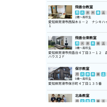
飛香台教室
月
火
水
木
金
土
2歳～高校生
愛知県常滑市西梨木８－２ ナシキハ
１
飛香台東教室
月
火
水
木
金
土
3歳～高校生
愛知県常滑市飛香台４丁目３－１２ 
ハウス２Ｆ
保示教室
月
火
水
木
金
土
0歳～高校生
愛知県常滑市保示町４丁目１３５番
北条教室
月
火
水
木
金
土
0歳～高校生