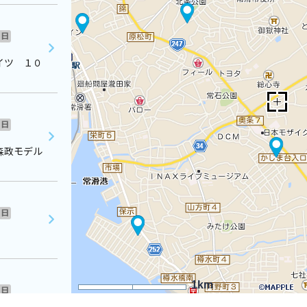
日
イツ １０
日
森政モデル
日
1km
日