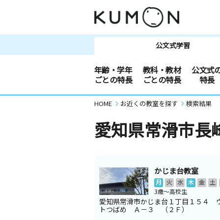
公文式学習
年齢・学年
教科・教材
公文式
ごとの特長
ごとの特長
特長
HOME
お近くの教室を探す
検索結果
愛知県常滑市長
かじま台教室
月
火
水
木
金
土
3歳～高校生
愛知県常滑市かじま台１丁目１５４ 
トつばめ Ａ－３ （２Ｆ）