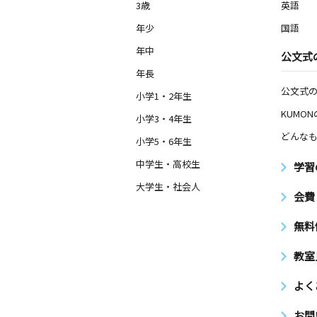
3歳
英語
年少
国語
年中
公文式
年長
公文式
小学1・2年生
KUMO
小学3・4年生
どんなも
小学5・6年生
中学生・高校生
学習
大学生・社会人
会費
無料
教室
よく
お問