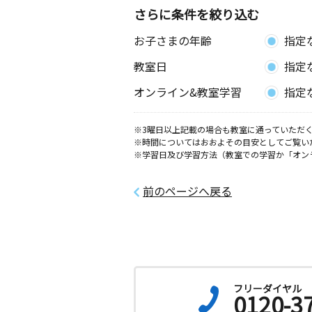
愛知県常滑市北条２丁目２６５ カネ
さらに条件を絞り込む
２Ｆ
お子さまの年齢
指定
虹の丘教室
教室日
指定
月
火
水
木
金
土
3歳～高校生
オンライン&教室学習
指定
愛知県常滑市虹の丘５丁目７４番地 
内
※3曜日以上記載の場合も教室に通っていただく
※時間についてはおおよその目安としてご覧い
※学習日及び学習方法（教室での学習か「オン
前のページへ戻る
フリーダイヤル
0120-3