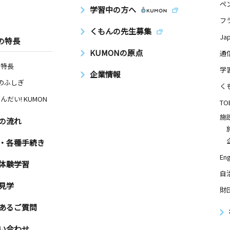
ペ
学習中の方へ
フ
くもんの先生募集
Ja
の特長
KUMONの原点
通
の特長
学
企業情報
Nのふしぎ
く
んだい! KUMON
TO
施
の流れ
・各種手続き
Eng
体験学習
自
見学
財
あるご質問
い合わせ