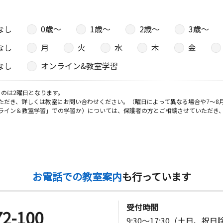
キュービル
なし
0歳〜
1歳〜
2歳〜
3歳〜
なし
月
火
水
木
金
日
なし
オンライン&教室学習
多屋公民館
のは2曜日となります。
ただき、詳しくは教室にお問い合わせください。（曜日によって異なる場合や7～8
ライン＆教室学習」での学習か）については、保護者の方とご相談させていただき
お電話での教室案内
も行っています
受付時間
72-100
9:30～17:30（土日、祝