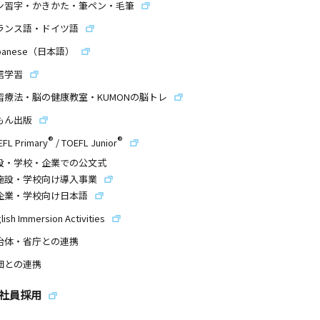
ン習字・かきかた・筆ペン・毛筆
ランス語・ドイツ語
panese（日本語）
信学習
習療法・脳の健康教室・KUMONの脳トレ
もん出版
®
®
EFL Primary
/
TOEFL Junior
設・学校・企業での公文式
施設・学校向け導入事業
企業・学校向け日本語
lish Immersion Activities
治体・省庁との連携
団との連携
社員採用