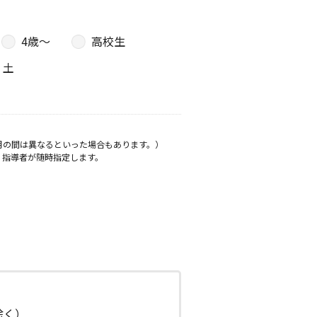
4歳〜
高校生
土
月の間は異なるといった場合もあります。）
、指導者が随時指定します。
日除く）