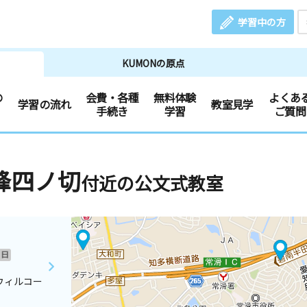
学習中の方
KUMONの原点
の
会費・各種
無料体験
よくあ
学習の流れ
教室見学
手続き
学習
ご質問
峰四ノ切
付近の公文式教室
日
ウィルコー