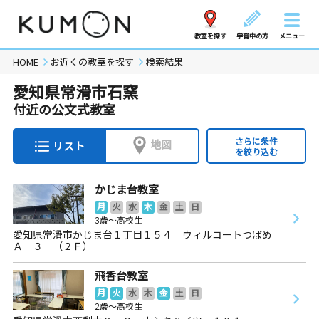
教室を探す
学習中の方
メニュー
HOME
お近くの教室を探す
検索結果
愛知県常滑市石窯
付近の公文式教室
さらに条件
地図
リスト
を絞り込む
かじま台教室
月
火
水
木
金
土
日
3歳～高校生
愛知県常滑市かじま台１丁目１５４ ウィルコートつばめ
Ａ－３ （２Ｆ）
飛香台教室
月
火
水
木
金
土
日
2歳～高校生