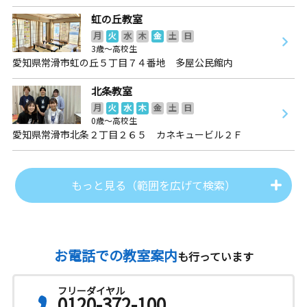
虹の丘教室
月
火
水
木
金
土
日
3歳～高校生
愛知県常滑市虹の丘５丁目７４番地 多屋公民館内
北条教室
月
火
水
木
金
土
日
0歳～高校生
愛知県常滑市北条２丁目２６５ カネキュービル２Ｆ
もっと見る（範囲を広げて検索）
お電話での教室案内
も行っています
フリーダイヤル
0120-372-100