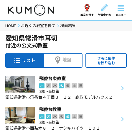
教室を探す
学習中の方
メニュー
HOME
お近くの教室を探す
検索結果
愛知県常滑市耳切
付近の公文式教室
さらに条件
地図
リスト
を絞り込む
飛香台東教室
月
火
水
木
金
土
日
3歳～高校生
愛知県常滑市飛香台４丁目３－１２ 森政モデルハウス２Ｆ
飛香台教室
月
火
水
木
金
土
日
2歳～高校生
愛知県常滑市西梨木８－２ ナシキハイツ １０１