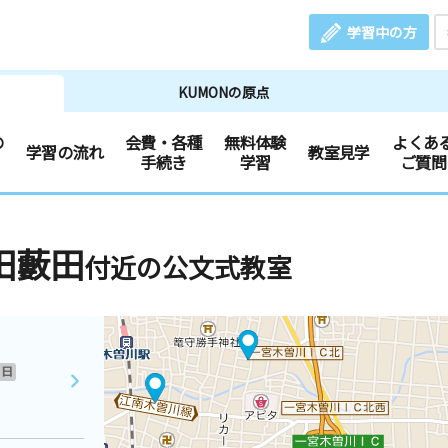
学習中の方
KUMONの原点
の
会費・各種
無料体験
よくあ
学習の流れ
教室見学
手続き
学習
ご質問
田藪田
付近の公文式教室
日