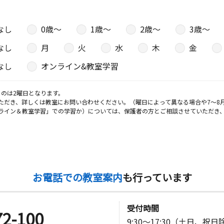
なし
0歳〜
1歳〜
2歳〜
3歳〜
日
なし
月
火
水
木
金
 プラネッ
なし
オンライン&教室学習
日
のは2曜日となります。
ただき、詳しくは教室にお問い合わせください。（曜日によって異なる場合や7～8
ライン＆教室学習」での学習か）については、保護者の方とご相談させていただき
３
お電話での教室案内
も行っています
受付時間
72-100
9:30～17:30（土日、祝