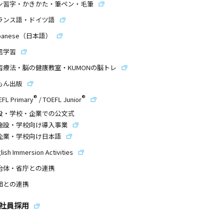
ン習字・かきかた・筆ペン・毛筆
ランス語・ドイツ語
panese（日本語）
信学習
習療法・脳の健康教室・KUMONの脳トレ
もん出版
®
®
EFL Primary
/
TOEFL Junior
設・学校・企業での公文式
施設・学校向け導入事業
企業・学校向け日本語
lish Immersion Activities
治体・省庁との連携
団との連携
社員採用