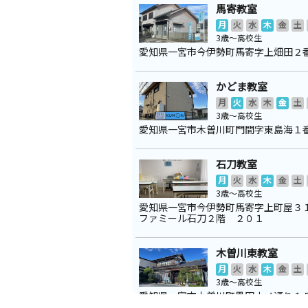
馬寄教室
月
火
水
木
金
土
3歳～高校生
愛知県一宮市今伊勢町馬寄字上畑田２
かどま教室
月
火
水
木
金
土
3歳～高校生
愛知県一宮市木曽川町門間字東島海１
石刀教室
月
火
水
木
金
土
3歳～高校生
愛知県一宮市今伊勢町馬寄字上町屋
ファミール石刀２階 ２０１
木曽川東教室
月
火
水
木
金
土
3歳～高校生
愛知県一宮市木曽川町黒田十ノ通り１