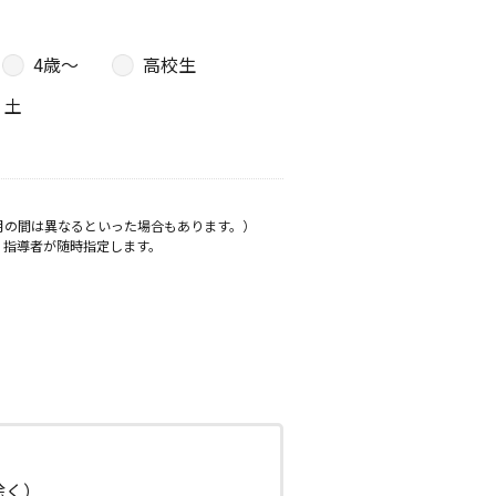
4歳〜
高校生
土
月の間は異なるといった場合もあります。）
、指導者が随時指定します。
日除く）