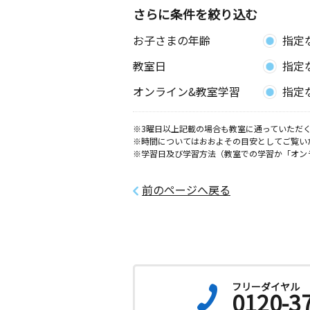
さらに条件を絞り込む
黒田教室
お子さまの年齢
指定
月
火
水
木
金
土
3歳～中学生
教室日
指定
愛知県一宮市木曽川町黒田字西町北９
クスユマニテ２０２号室
オンライン&教室学習
指定
丹羽北屋敷教室
月
火
水
木
金
土
※3曜日以上記載の場合も教室に通っていただく
※時間についてはおおよその目安としてご覧い
2歳～高校生
※学習日及び学習方法（教室での学習か「オン
愛知県一宮市丹羽北屋敷 １５００－
前のページへ戻る
フリーダイヤル
0120-3