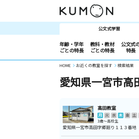
公文式学習
年齢・学年
教科・教材
公文式
ごとの特長
ごとの特長
特長
HOME
お近くの教室を探す
検索結果
愛知県一宮市高
高田教室
月
火
水
木
金
土
3歳～高校生
愛知県一宮市高田字郷廻り１１３番地