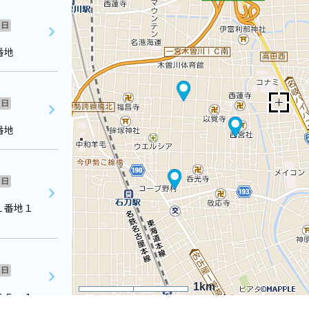
日
番地
日
番地
日
３１番地１
日
1km
５５－１