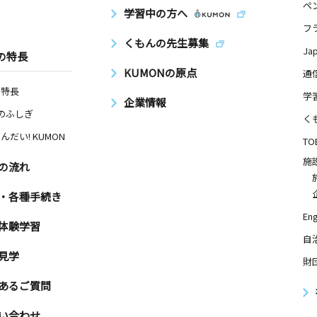
ペ
学習中の方へ
フ
くもんの先生募集
Ja
の特長
KUMONの原点
通
の特長
学
企業情報
Nのふしぎ
く
んだい! KUMON
TO
施
の流れ
・各種手続き
Eng
体験学習
自
見学
財
あるご質問
い合わせ