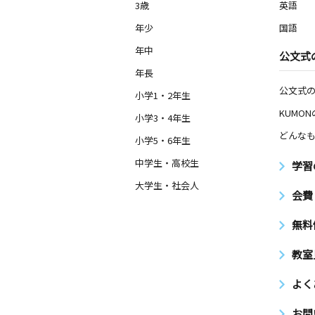
3歳
英語
年少
国語
年中
公文式
年長
公文式
小学1・2年生
KUMO
小学3・4年生
どんなも
小学5・6年生
中学生・高校生
学習
大学生・社会人
会費
無料
教室
よく
お問