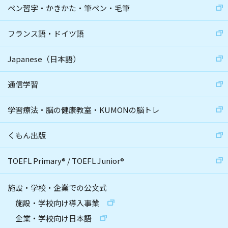
ペン習字・かきかた・筆ペン・毛筆
フランス語・ドイツ語
Japanese（日本語）
通信学習
学習療法・脳の健康教室・KUMONの脳トレ
くもん出版
TOEFL Primary
®
/
TOEFL Junior
®
施設・学校・企業での公文式
施設・学校向け導入事業
企業・学校向け日本語