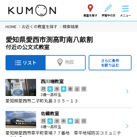
教室を探す
学習中の方
メニュー
HOME
お近くの教室を探す
検索結果
愛知県愛西市渕高町南八畝割
付近の公文式教室
さらに条件
地図
リスト
を絞り込む
西川端教室
月
火
水
木
金
土
日
2歳～高校生
愛知県愛西市二子町丸島３０５－１３
佐織教室
月
火
水
木
金
土
日
0歳～高校生
愛知県愛西市草平町草場７７番地 草平地域防災コミュニテ