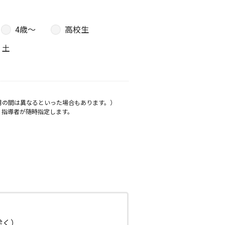
4歳〜
高校生
土
月の間は異なるといった場合もあります。）
、指導者が随時指定します。
日除く）