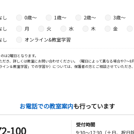
なし
0歳〜
1歳〜
2歳〜
3歳〜
なし
月
火
水
木
金
なし
オンライン&教室学習
のは2曜日となります。
ただき、詳しくは教室にお問い合わせください。（曜日によって異なる場合や7～8
ライン＆教室学習」での学習か）については、保護者の方とご相談させていただき
お電話での教室案内
も行っています
受付時間
72-100
9:30～17:30（土日、祝