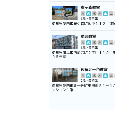
雀ヶ森教室
月
火
水
木
金
土
3歳～高校生
愛知県愛西市雀ケ森町郷中１１２ 道
愛宕教室
月
火
水
木
金
土
3歳～高校生
愛知県津島市西愛宕町２丁目１１５ 
０５号室
佐屋北一色教室
月
火
水
木
金
土
2歳～高校生
愛知県愛西市北一色町東田面５１－１
ンション１階