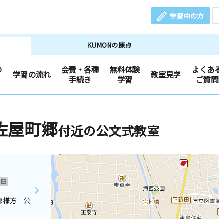
学習中の方
KUMONの原点
の
会費・各種
無料体験
よくあ
学習の流れ
教室見学
手続き
学習
ご質問
佐屋町郷
付近の公文式教室
日
部様方 公