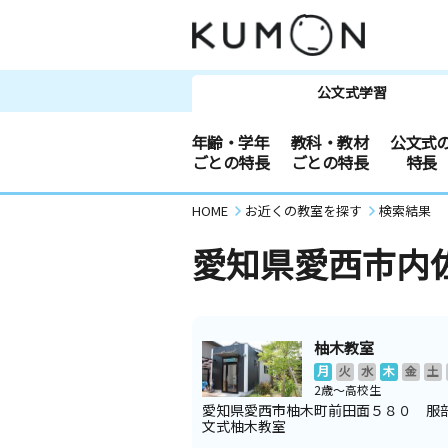
公文式学習
年齢・学年
教科・教材
公文式
ごとの特長
ごとの特長
特長
HOME
お近くの教室を探す
検索結果
愛知県愛西市内
柚木教室
月
火
水
木
金
土
2歳～高校生
愛知県愛西市柚木町前田面５８０ 服
文式柚木教室