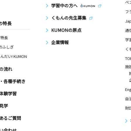
ペ
学習中の方へ
フ
くもんの先生募集
Ja
の特長
KUMONの原点
通
の特長
学
企業情報
Nのふしぎ
く
んだい! KUMON
TO
施
の流れ
・各種手続き
Eng
体験学習
自
見学
財
あるご質問
い合わせ