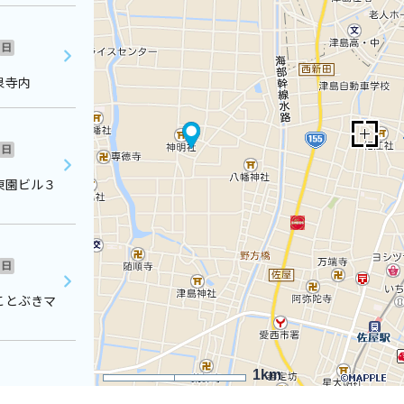
日
泉寺内
日
東園ビル３
日
ことぶきマ
1km