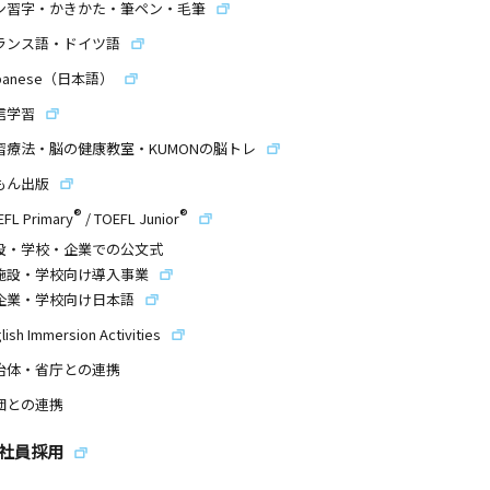
ン習字・かきかた・筆ペン・毛筆
ランス語・ドイツ語
panese（日本語）
信学習
習療法・脳の健康教室・KUMONの脳トレ
もん出版
®
®
EFL Primary
/
TOEFL Junior
設・学校・企業での公文式
施設・学校向け導入事業
企業・学校向け日本語
lish Immersion Activities
治体・省庁との連携
団との連携
社員採用