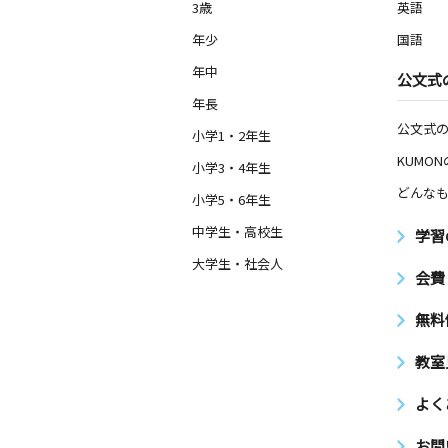
3歳
英語
年少
国語
年中
公文式
年長
公文式
小学1・2年生
KUMO
小学3・4年生
どんなも
小学5・6年生
中学生・高校生
学習
大学生・社会人
会費
無料
教室
よく
お問