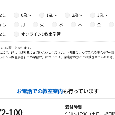
なし
0歳〜
1歳〜
2歳〜
3歳〜
なし
月
火
水
木
金
なし
オンライン&教室学習
のは2曜日となります。
ただき、詳しくは教室にお問い合わせください。（曜日によって異なる場合や7～8
ライン＆教室学習」での学習か）については、保護者の方とご相談させていただき
お電話での教室案内
も行っています
受付時間
72-100
9:30～17:30（土日、祝