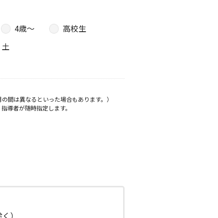
4歳〜
高校生
土
月の間は異なるといった場合もあります。）
、指導者が随時指定します。
日除く）