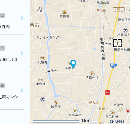
日
泉寺内
日
東園ビル３
日
生館マンシ
1km