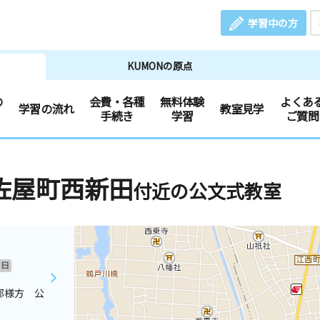
学習中の方
KUMONの原点
の
会費・各種
無料体験
よくあ
学習の流れ
教室見学
手続き
学習
ご質問
佐屋町西新田
付近の公文式教室
日
部様方 公