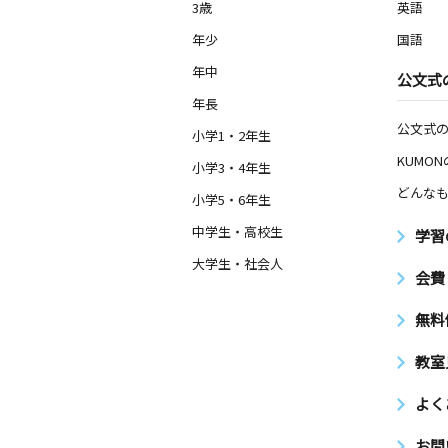
3歳
英語
年少
国語
年中
公文式
年長
公文式
小学1・2年生
KUMO
小学3・4年生
どんなも
小学5・6年生
中学生・高校生
学習
大学生・社会人
会費
無料
教室
よく
お問