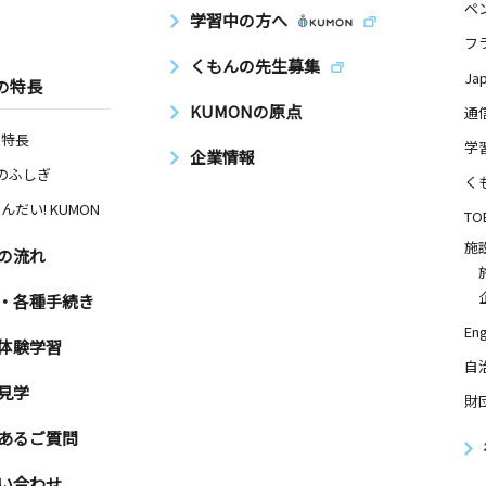
ペ
学習中の方へ
フ
くもんの先生募集
Ja
の特長
KUMONの原点
通
の特長
学
企業情報
Nのふしぎ
く
んだい! KUMON
TO
施
の流れ
・各種手続き
Eng
体験学習
自
見学
財
あるご質問
い合わせ