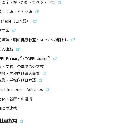
ン習字・かきかた・筆ペン・毛筆
ランス語・ドイツ語
panese（日本語）
信学習
習療法・脳の健康教室・KUMONの脳トレ
もん出版
®
®
EFL Primary
/
TOEFL Junior
設・学校・企業での公文式
施設・学校向け導入事業
企業・学校向け日本語
lish Immersion Activities
治体・省庁との連携
団との連携
社員採用