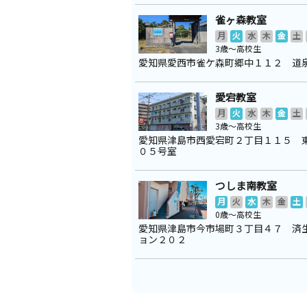
雀ヶ森教室
月
火
水
木
金
土
3歳～高校生
愛知県愛西市雀ケ森町郷中１１２ 道
愛宕教室
月
火
水
木
金
土
3歳～高校生
愛知県津島市西愛宕町２丁目１１５ 
０５号室
つしま南教室
月
火
水
木
金
土
0歳～高校生
愛知県津島市今市場町３丁目４７ 済
ョン２０２