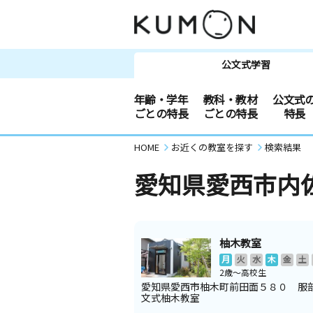
公文式学習
年齢・学年
教科・教材
公文式
ごとの特長
ごとの特長
特長
HOME
お近くの教室を探す
検索結果
愛知県愛西市内
柚木教室
月
火
水
木
金
土
2歳～高校生
愛知県愛西市柚木町前田面５８０ 服
文式柚木教室