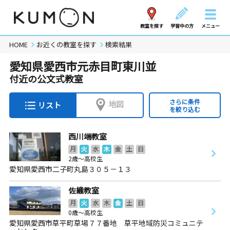
教室を探す
学習中の方
メニュー
HOME
お近くの教室を探す
検索結果
愛知県愛西市元赤目町東川並
付近の公文式教室
さらに条件
地図
リスト
を絞り込む
西川端教室
月
火
水
木
金
土
日
2歳～高校生
愛知県愛西市二子町丸島３０５－１３
佐織教室
月
火
水
木
金
土
日
0歳～高校生
愛知県愛西市草平町草場７７番地 草平地域防災コミュニテ