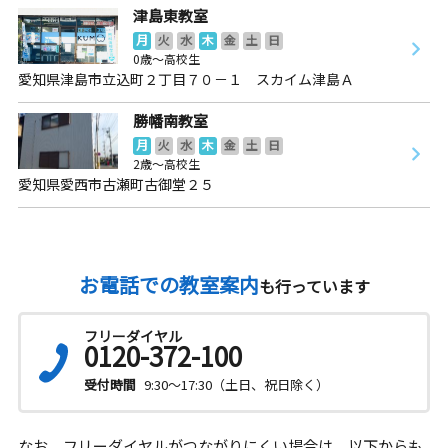
津島東教室
月
火
水
木
金
土
日
0歳～高校生
愛知県津島市立込町２丁目７０－１ スカイム津島Ａ
勝幡南教室
月
火
水
木
金
土
日
2歳～高校生
愛知県愛西市古瀬町古御堂２５
お電話での教室案内
も行っています
フリーダイヤル
0120-372-100
受付時間
9:30～17:30（土日、祝日除く）
なお、フリーダイヤルがつながりにくい場合は、以下からも