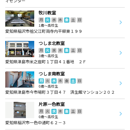
ィセンター
牧川教室
月
火
水
木
金
土
日
1歳～高校生
愛知県稲沢市祖父江町両寺内平柳東１９９
つしま北教室
月
火
水
木
金
土
日
3歳～高校生
愛知県津島市米之座町１丁目４１番地 ２Ｆ
つしま南教室
月
火
水
木
金
土
日
0歳～高校生
愛知県津島市今市場町３丁目４７ 済生館マンション２０２
片原一色教室
月
火
水
木
金
土
日
0歳～高校生
愛知県稲沢市一色中通町６２－３