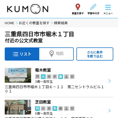
教室を探す
学習中の方
メニュー
HOME
お近くの教室を探す
検索結果
三重県四日市市堀木１丁目
付近の公文式教室
さらに条件
地図
リスト
を絞り込む
堀木教室
月
火
水
木
金
土
日
3歳～高校生
三重県四日市市堀木１丁目６－１２ 第二セントラルビル１
０１
芝田教室
月
火
水
木
金
土
日
0歳～高校生