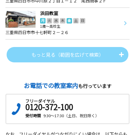
三重県四日市市中川原２丁目１－１２ 尾西商事２Ｆ
浜田教室
月
火
水
木
金
土
日
1歳～高校生
三重県四日市市十七軒町２－２６
もっと見る（範囲を広げて検索）
お電話での教室案内
も行っています
フリーダイヤル
0120-372-100
受付時間
9:30～17:30（土日、祝日除く）
なお、フリーダイヤルがつながりにくい場合は、以下からも