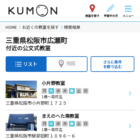
教室を探す
学習中の方
メニュー
HOME
お近くの教室を探す
検索結果
三重県松阪市広瀬町
付近の公文式教室
さらに条件
地図
リスト
を絞り込む
小片野教室
月
火
水
木
金
土
日
1歳～高校生
三重県松阪市小片野町１７２５
まえのへた南教室
月
火
水
木
金
土
日
1歳～高校生
三重県松阪市駅部田町１８９６－６