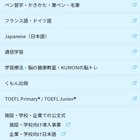
ペン習字・かきかた・筆ペン・毛筆
フランス語・ドイツ語
Japanese（日本語）
通信学習
学習療法・脳の健康教室・KUMONの脳トレ
くもん出版
TOEFL Primary
®
/
TOEFL Junior
®
施設・学校・企業での公文式
施設・学校向け導入事業
企業・学校向け日本語