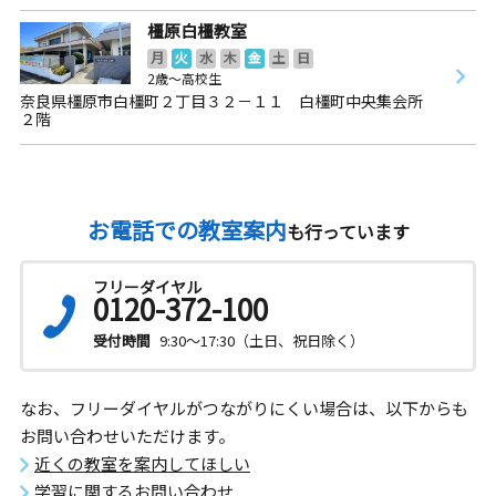
橿原白橿教室
月
火
水
木
金
土
日
2歳～高校生
奈良県橿原市白橿町２丁目３２－１１ 白橿町中央集会所
２階
お電話での教室案内
も行っています
フリーダイヤル
0120-372-100
受付時間
9:30～17:30（土日、祝日除く）
なお、フリーダイヤルがつながりにくい場合は、以下からも
お問い合わせいただけます。
近くの教室を案内してほしい
学習に関するお問い合わせ