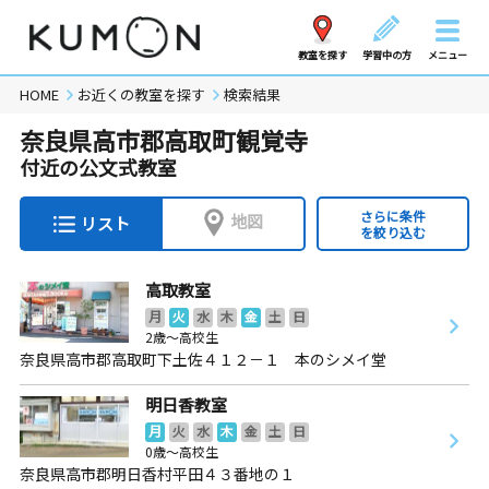
教室を探す
学習中の方
メニュー
HOME
お近くの教室を探す
検索結果
奈良県高市郡高取町観覚寺
付近の公文式教室
さらに条件
地図
リスト
を絞り込む
高取教室
月
火
水
木
金
土
日
2歳～高校生
奈良県高市郡高取町下土佐４１２－１ 本のシメイ堂
明日香教室
月
火
水
木
金
土
日
0歳～高校生
奈良県高市郡明日香村平田４３番地の１