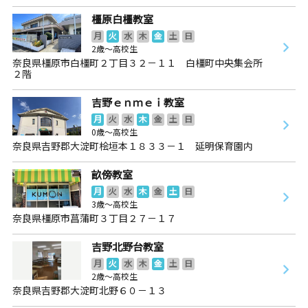
橿原白橿教室
月
火
水
木
金
土
日
2歳～高校生
奈良県橿原市白橿町２丁目３２－１１ 白橿町中央集会所
２階
吉野ｅｎｍｅｉ教室
月
火
水
木
金
土
日
0歳～高校生
奈良県吉野郡大淀町桧垣本１８３３－１ 延明保育園内
畝傍教室
月
火
水
木
金
土
日
3歳～高校生
奈良県橿原市菖蒲町３丁目２７－１７
吉野北野台教室
月
火
水
木
金
土
日
2歳～高校生
奈良県吉野郡大淀町北野６０－１３