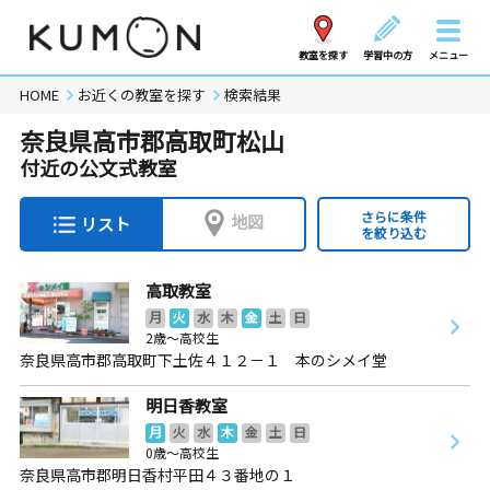
教室を探す
学習中の方
メニュー
HOME
お近くの教室を探す
検索結果
奈良県高市郡高取町松山
付近の公文式教室
さらに条件
地図
リスト
を絞り込む
高取教室
月
火
水
木
金
土
日
2歳～高校生
奈良県高市郡高取町下土佐４１２－１ 本のシメイ堂
明日香教室
月
火
水
木
金
土
日
0歳～高校生
奈良県高市郡明日香村平田４３番地の１