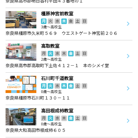
奈良県高市郡明日香村平田４３番地の１
橿原神宮前教室
月
火
水
木
金
土
日
3歳～高校生
奈良県橿原市久米町５６９ ウエストゲート神宮前２０６
高取教室
月
火
水
木
金
土
日
2歳～高校生
奈良県高市郡高取町下土佐４１２－１ 本のシメイ堂
石川町千道教室
月
火
水
木
金
土
日
0歳～高校生
奈良県橿原市石川町１３０－１１
高田根成柿教室
月
火
水
木
金
土
日
0歳～高校生
奈良県大和高田市根成柿６０５