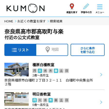
教室を探す
学習中の方
メニュー
HOME
お近くの教室を探す
検索結果
奈良県高市郡高取町与楽
付近の公文式教室
さらに条件
地図
リスト
を絞り込む
橿原白橿教室
月
火
水
木
金
土
日
2歳～高校生
奈良県橿原市白橿町２丁目３２－１１ 白橿町中央集会所
２階
明日香教室
月
火
水
木
金
土
日
0歳～高校生