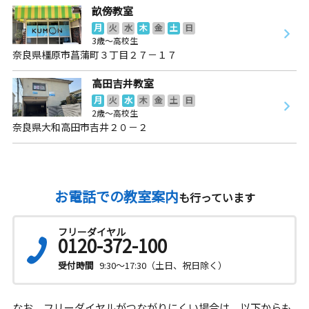
畝傍教室
月
火
水
木
金
土
日
3歳～高校生
奈良県橿原市菖蒲町３丁目２７－１７
高田吉井教室
月
火
水
木
金
土
日
2歳～高校生
奈良県大和高田市吉井２０－２
お電話での教室案内
も行っています
フリーダイヤル
0120-372-100
受付時間
9:30～17:30（土日、祝日除く）
なお、フリーダイヤルがつながりにくい場合は、以下からも