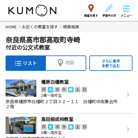
教室を探す
学習中の方
メニュー
HOME
お近くの教室を探す
検索結果
奈良県高市郡高取町寺崎
付近の公文式教室
さらに条件
地図
リスト
を絞り込む
橿原白橿教室
月
火
水
木
金
土
日
2歳～高校生
奈良県橿原市白橿町２丁目３２－１１ 白橿町中央集会所
２階
高田根成柿教室
月
火
水
木
金
土
日
0歳～高校生