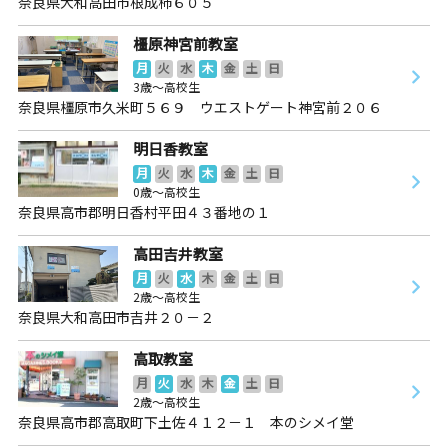
奈良県大和高田市根成柿６０５
橿原神宮前教室
月
火
水
木
金
土
日
3歳～高校生
奈良県橿原市久米町５６９ ウエストゲート神宮前２０６
明日香教室
月
火
水
木
金
土
日
0歳～高校生
奈良県高市郡明日香村平田４３番地の１
高田吉井教室
月
火
水
木
金
土
日
2歳～高校生
奈良県大和高田市吉井２０－２
高取教室
月
火
水
木
金
土
日
2歳～高校生
奈良県高市郡高取町下土佐４１２－１ 本のシメイ堂