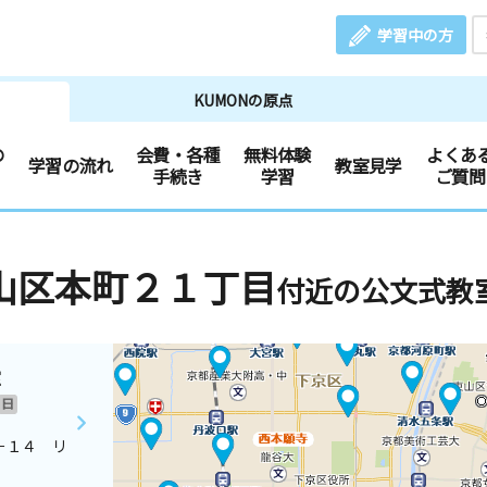
学習中の方
KUMONの原点
の
会費・各種
無料体験
よくあ
学習の流れ
教室見学
手続き
学習
ご質問
山区本町２１丁目
付近の公文式教
室
日
－１４ リ