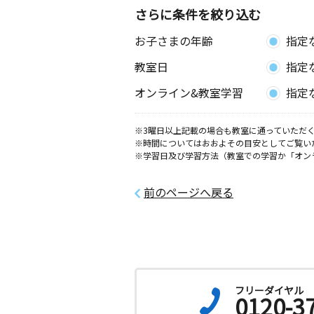
さらに条件を絞り込む
墨染駅教室
お子さまの年齢
指定
月
火
水
木
金
土
3歳～高校生
教室日
指定
京都府京都市伏見区深草芳本町６７１
オンライン&教室学習
指定
東寺教室
月
火
水
木
金
土
※3曜日以上記載の場合も教室に通っていただく
3歳～高校生
※時間についてはおおよその目安としてご覧い
京都府京都市南区西九条南田町５６－
※学習日及び学習方法（教室での学習か「オン
東寺２階
前のページへ戻る
東山開睛教室
月
火
水
木
金
土
3歳～高校生
京都府京都市東山区大和大路通五条上
７３－４
きよみず教室
フリーダイヤル
0120-3
月
火
水
木
金
土
3歳～高校生