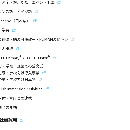
ン習字・かきかた・筆ペン・毛筆
ランス語・ドイツ語
panese（日本語）
信学習
習療法・脳の健康教室・KUMONの脳トレ
もん出版
®
®
EFL Primary
/
TOEFL Junior
設・学校・企業での公文式
施設・学校向け導入事業
企業・学校向け日本語
lish Immersion Activities
治体・省庁との連携
団との連携
社員採用