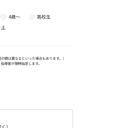
4歳〜
高校生
土
月の間は異なるといった場合もあります。）
、指導者が随時指定します。
日除く）