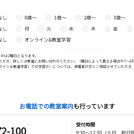
なし
0歳〜
1歳〜
2歳〜
3歳〜
日
なし
月
火
水
木
金
－５２
なし
オンライン&教室学習
日
のは2曜日となります。
ただき、詳しくは教室にお問い合わせください。（曜日によって異なる場合や7～8
２ジェミニ
ライン＆教室学習」での学習か）については、保護者の方とご相談させていただき
日
る山崎町３
お電話での教室案内
も行っています
受付時間
72-100
日
9:30～17:30（土日、祝