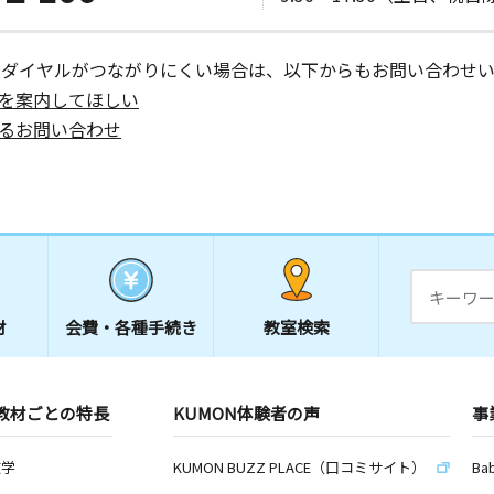
０ コーポ
ーダイヤルがつながりにくい場合は、以下からもお問い合わせい
を案内してほしい
日
るお問い合わせ
４－５
日
２３－８７
材
会費・
各種手続き
教室検索
日
教材ごとの特長
KUMON体験者の声
事
上諏訪町２
数学
KUMON BUZZ PLACE（口コミサイト）
Ba