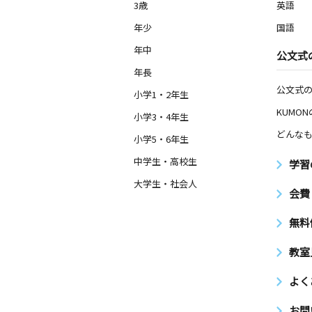
河原町松原教室
3歳
英語
月
火
水
木
金
土
年少
国語
3歳～中学生
京都府京都市下京区河原町通松原下る
年中
公文式
７ 幸兵ビル４Ｆ－Ａ
年長
公文式
小学1・2年生
唐橋教室
月
火
水
木
KUMO
金
土
小学3・4年生
3歳～高校生
どんなも
京都府京都市南区唐橋羅城門町１矢取
小学5・6年生
中学生・高校生
学習
伏見中央教室
大学生・社会人
月
火
水
木
金
土
会費
3歳～高校生
京都府京都市伏見区菱屋町６６７－２
無料
ビル１階
教室
上鳥羽岩ノ本教室
月
火
水
木
金
よく
土
2歳～高校生
京都府京都市南区上鳥羽鍋ケ淵町５８
お問