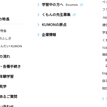
ペ
学習中の方へ
日
フ
くもんの先生募集
植松町７１
Ja
の特長
KUMONの原点
通
の特長
学
企業情報
Nのふしぎ
日
く
んだい! KUMON
地蔵尊内
TO
施
の流れ
日
・各種手続き
Eng
 ブライト
体験学習
自
見学
財
あるご質問
日
７
い合わせ