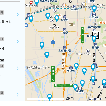
日
３番地１
日
－６
教室
日
０
日
2km
４