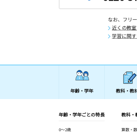
京都府京都市山科区西野山百々町１１
弘和１０１号
なお、フリ
ＪＲ藤森駅前教室
近くの教室
月
火
水
木
金
土
学習に関す
2歳～高校生
京都府京都市伏見区深草大亀谷大山町
伏見駅前教室
月
火
水
木
金
土
2歳～高校生
京都府京都市伏見区深草柴田屋敷町
フジ萬１階
年齢・学年
教科・教
五条駅前教室
月
火
水
木
金
土
3歳～高校生
年齢・学年ごとの特長
教科・
京都府京都市下京区諏訪町通五条下る
９４番地１ 岩井ビル２階
0～2歳
算数・