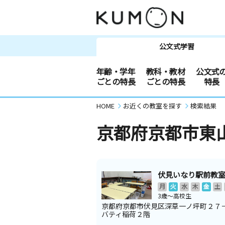
公文式学習
年齢・学年
教科・教材
公文式
ごとの特長
ごとの特長
特長
HOME
お近くの教室を探す
検索結果
京都府京都市東
伏見いなり駅前教
月
火
水
木
金
土
3歳～高校生
京都府京都市伏見区深草一ノ坪町２７
バティ稲荷２階