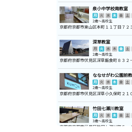
泉小中学校南教室
月
火
水
木
金
土
2歳～高校生
京都府京都市東山区本町１１丁目７２
深草教室
月
火
水
木
金
土
2歳～高校生
京都府京都市伏見区深草飯食町８３２
ななせがわ公園前
月
火
水
木
金
土
2歳～高校生
京都府京都市伏見区深草小久保町２１
竹田七瀬川教室
月
火
水
木
金
土
3歳～高校生
京都府京都市伏見区竹田七瀬川町５－