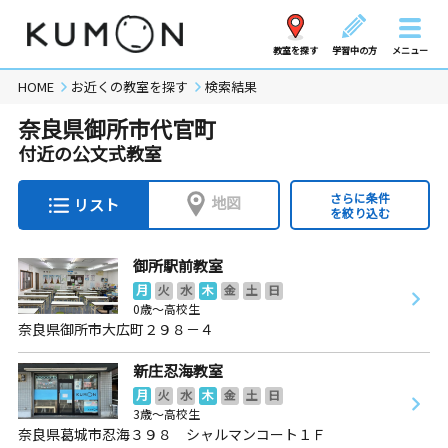
教室を探す
学習中の方
メニュー
HOME
お近くの教室を探す
検索結果
奈良県御所市代官町
付近の公文式教室
さらに条件
地図
リスト
を絞り込む
御所駅前教室
月
火
水
木
金
土
日
0歳～高校生
奈良県御所市大広町２９８－４
新庄忍海教室
月
火
水
木
金
土
日
3歳～高校生
奈良県葛城市忍海３９８ シャルマンコート１Ｆ