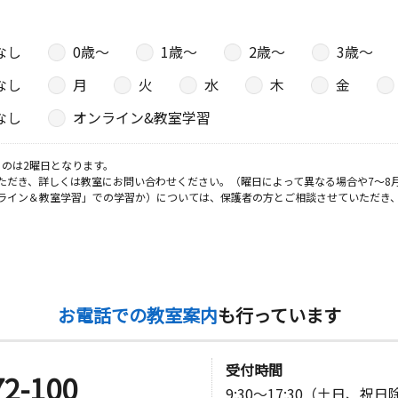
なし
0歳〜
1歳〜
2歳〜
3歳〜
なし
月
火
水
木
金
なし
オンライン&教室学習
のは2曜日となります。
ただき、詳しくは教室にお問い合わせください。（曜日によって異なる場合や7～8
ライン＆教室学習」での学習か）については、保護者の方とご相談させていただき
お電話での教室案内
も行っています
受付時間
72-100
9:30～17:30（土日、祝