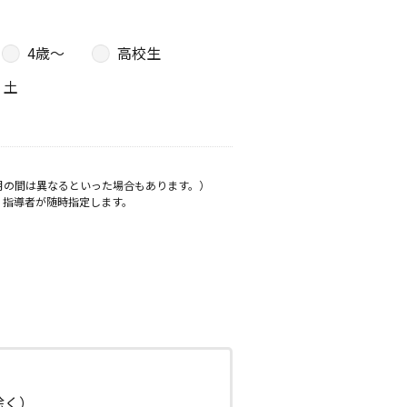
4歳〜
高校生
土
月の間は異なるといった場合もあります。）
、指導者が随時指定します。
日除く）