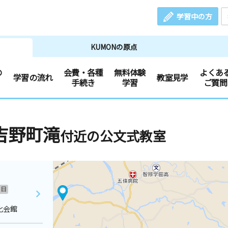
学習中の方
KUMONの原点
の
会費・各種
無料体験
よくあ
学習の流れ
教室見学
手続き
学習
ご質問
吉野町滝
付近の公文式教室
日
化会館