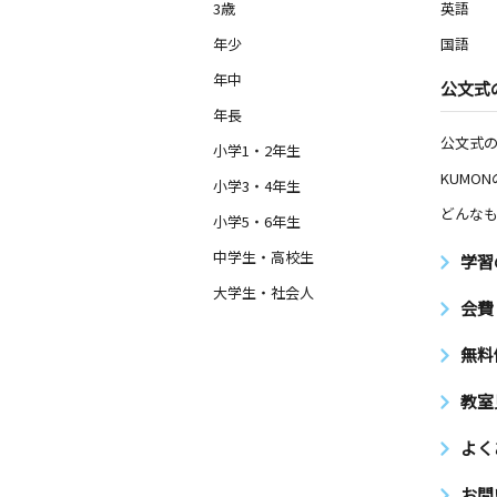
3歳
英語
年少
国語
年中
公文式
年長
公文式
小学1・2年生
KUMO
小学3・4年生
どんなも
小学5・6年生
中学生・高校生
学習
大学生・社会人
会費
無料
教室
よく
お問