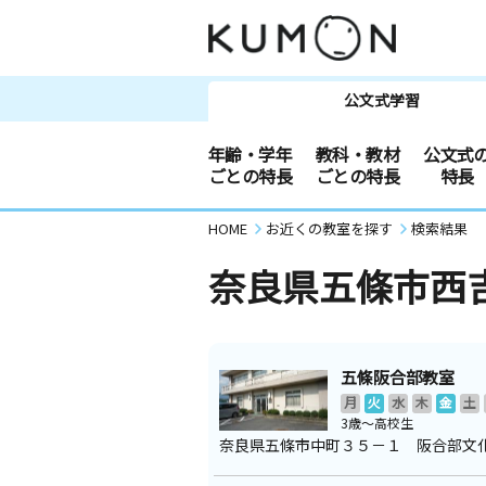
公文式学習
年齢・学年
教科・教材
公文式
ごとの特長
ごとの特長
特長
HOME
お近くの教室を探す
検索結果
奈良県五條市西
五條阪合部教室
月
火
水
木
金
土
3歳～高校生
奈良県五條市中町３５－１ 阪合部文