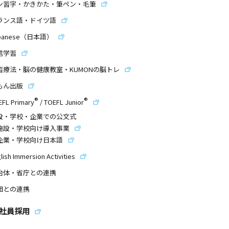
ン習字・かきかた・筆ペン・毛筆
ランス語・ドイツ語
panese（日本語）
信学習
習療法・脳の健康教室・KUMONの脳トレ
もん出版
®
®
EFL Primary
/
TOEFL Junior
設・学校・企業での公文式
施設・学校向け導入事業
企業・学校向け日本語
lish Immersion Activities
治体・省庁との連携
団との連携
社員採用