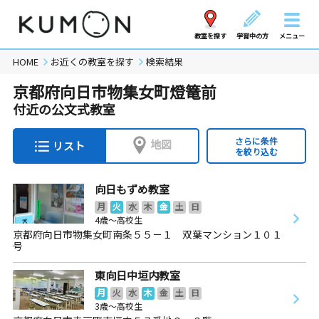
教室を探す
学習中の方
メニュー
HOME
お近くの教室を探す
検索結果
京都府向日市物集女町燈篭前
付近の公文式教室
さらに条件
地図
リスト
を絞り込む
向日もずめ教室
月
火
水
木
金
土
日
4歳～高校生
京都府向日市物集女町南条５５－１ 双葉マンション１０１
号
東向日中垣内教室
月
火
水
木
金
土
日
3歳～高校生