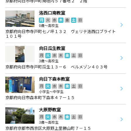
京都府向日市寺戸町南垣内５７番地２ ２階
洛西口南教室
月
火
水
木
金
土
日
0歳～高校生
京都府向日市寺戸町七ノ坪１３２ ヴェリテ洛西口ブライト
１０１号
向日瓜生教室
月
火
水
木
金
土
日
3歳～高校生
京都府向日市寺戸町瓜生１３－６ ベルメゾン４０３号
向日下森本教室
月
火
水
木
金
土
日
小学生～中学生
京都府向日市森本町下森本４７ー１５
大原野教室
月
火
水
木
金
土
日
3歳～高校生
京都府京都市西京区大原野上里勝山町７－１５