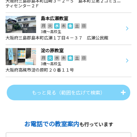
大阪府三島郡島本町山崎３－２－５ 島本町立第２コミュニ
ティセンター２Ｆ
島本広瀬教室
月
火
水
木
金
土
日
3歳～高校生
大阪府三島郡島本町広瀬１丁目４－３７ 広瀬公民館
淀の原教室
月
火
水
木
金
土
日
3歳～高校生
大阪府高槻市淀の原町２０番１１号
もっと見る（範囲を広げて検索）
お電話での教室案内
も行っています