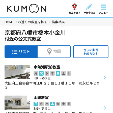
教室を探す
学習中の方
メニュー
HOME
お近くの教室を探す
検索結果
京都府八幡市橋本小金川
付近の公文式教室
さらに条件
地図
リスト
を絞り込む
水無瀬駅前教室
月
火
水
木
金
土
日
3歳～高校生
大阪府三島郡島本町江川２丁目１１番１１号 友永ビル２０
２
山崎教室
月
火
水
木
金
土
日
3歳～高校生