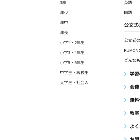
岸部北教室
3歳
英語
月
火
水
木
金
土
年少
国語
2歳～高校生
大阪府吹田市岸部北５丁目２０－５ 
年中
公文式
ジニアリングビル２Ｆ
年長
公文式
小学1・2年生
南茨木駅前教室
月
火
水
木
KUMO
金
土
小学3・4年生
3歳～高校生
どんなも
大阪府茨木市天王２丁目８－２１天王
小学5・6年生
中学生・高校生
学習
山三教室
大学生・社会人
月
火
水
木
金
土
会費
2歳～高校生
大阪府吹田市山田西１丁目２６－１６
無料
岡本マンション３０２
教室
千里山田教室
月
火
水
木
金
よく
土
3歳～高校生
大阪府吹田市山田西２丁目４－Ａ１ー
お問