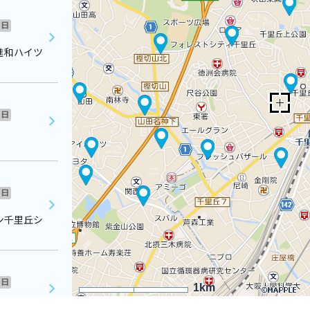
日
進和ハイツ
日
日
ン千里丘シ
日
1km