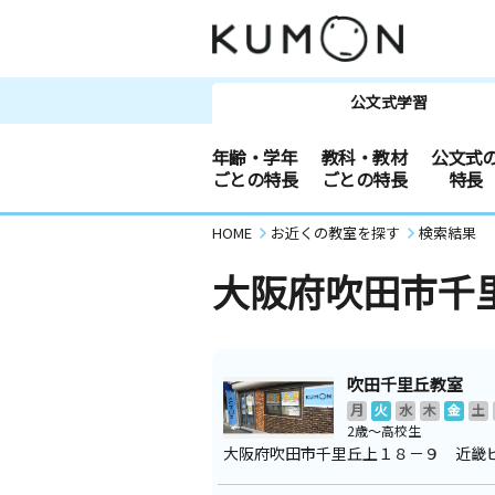
公文式学習
年齢・学年
教科・教材
公文式
ごとの特長
ごとの特長
特長
HOME
お近くの教室を探す
検索結果
大阪府吹田市千
吹田千里丘教室
月
火
水
木
金
土
2歳～高校生
大阪府吹田市千里丘上１８－９ 近畿