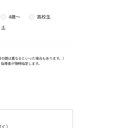
4歳〜
高校生
土
月の間は異なるといった場合もあります。）
、指導者が随時指定します。
日除く）