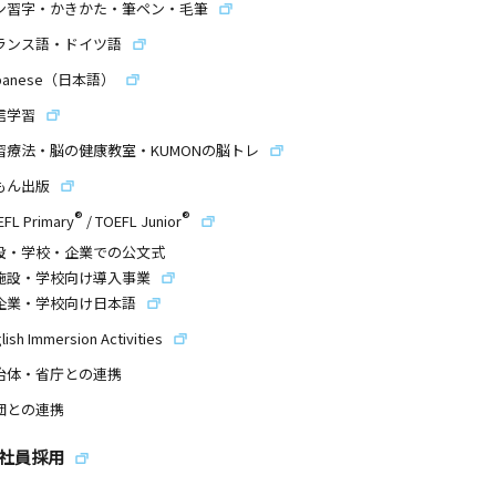
ン習字・かきかた・筆ペン・毛筆
ランス語・ドイツ語
panese（日本語）
信学習
習療法・脳の健康教室・KUMONの脳トレ
もん出版
®
®
EFL Primary
/
TOEFL Junior
設・学校・企業での公文式
施設・学校向け導入事業
企業・学校向け日本語
lish Immersion Activities
治体・省庁との連携
団との連携
社員採用