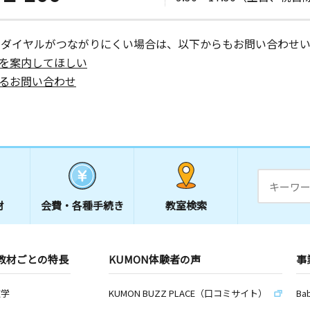
タウン集会
ーダイヤルがつながりにくい場合は、以下からもお問い合わせい
を案内してほしい
るお問い合わせ
日
日
ニーハイツ
材
会費・
各種手続き
教室検索
日
教材ごとの特長
KUMON体験者の声
事
数学
KUMON BUZZ PLACE（口コミサイト）
Ba