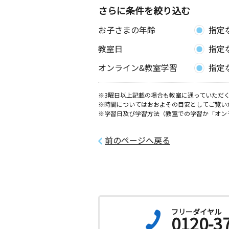
さらに条件を絞り込む
千里丘東教室
お子さまの年齢
指定
月
火
水
木
金
土
3歳～高校生
教室日
指定
大阪府摂津市千里丘東４丁目１９－５
オンライン&教室学習
指定
新芦屋教室
月
火
水
木
金
土
※3曜日以上記載の場合も教室に通っていただく
※時間についてはおおよその目安としてご覧い
0歳～高校生
※学習日及び学習方法（教室での学習か「オン
大阪府吹田市新芦屋下１８－２６ 三
０１
前のページへ戻る
山田南教室
月
火
水
木
金
土
3歳～高校生
大阪府吹田市山田南３８－１４ ヒル
ス千里丘１０３
フリーダイヤル
樫切山教室
0120-3
月
火
水
木
金
土