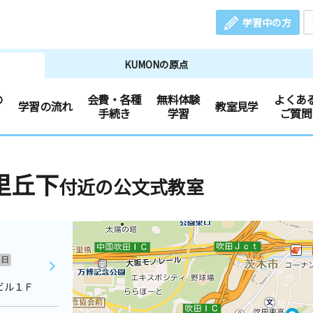
学習中の方
KUMONの原点
の
会費・各種
無料体験
よくあ
学習の流れ
教室見学
手続き
学習
ご質問
里丘下
付近の公文式教室
日
ビル１Ｆ