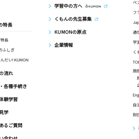
ペ
学習中の方へ
日
フ
くもんの先生募集
西日本エン
Ja
の特長
KUMONの原点
通
の特長
学
企業情報
Nのふしぎ
日
く
んだい! KUMON
ビル１０１
TO
施
の流れ
日
・各種手続き
Eng
 亥の子谷
体験学習
自
見学
財
あるご質問
日
１０３（デ
い合わせ