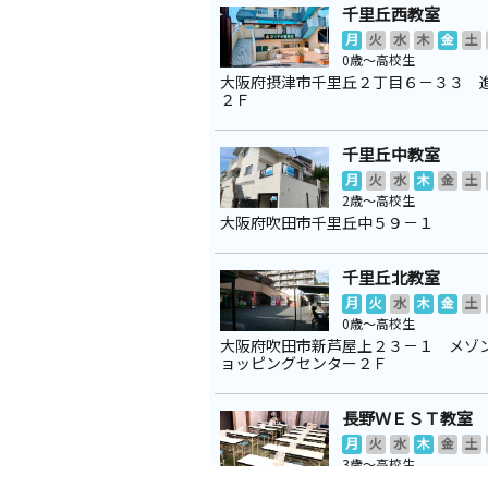
千里丘西教室
月
火
水
木
金
土
0歳～高校生
大阪府摂津市千里丘２丁目６－３３ 
２Ｆ
千里丘中教室
月
火
水
木
金
土
2歳～高校生
大阪府吹田市千里丘中５９－１
千里丘北教室
月
火
水
木
金
土
0歳～高校生
大阪府吹田市新芦屋上２３－１ メゾ
ョッピングセンター２Ｆ
長野ＷＥＳＴ教室
月
火
水
木
金
土
3歳～高校生
大阪府吹田市長野西６－６