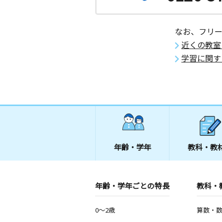
3歳～中学生
大阪府吹田市樫切山２１ 日興スカイ
所
なお、フリ
近くの教室
摂津小北教室
学習に関す
月
火
水
木
金
土
3歳～高校生
大阪府摂津市南千里丘３－３
山田西教室
月
火
水
木
金
土
3歳～高校生
大阪府吹田市山田西１丁目２－２７ハ
２０３号
年齢・学年
教科・教
摂津桜町教室
月
火
水
木
金
土
年齢・学年ごとの特長
教科・
3歳～高校生
大阪府摂津市桜町２丁目６－２５
0～2歳
算数・