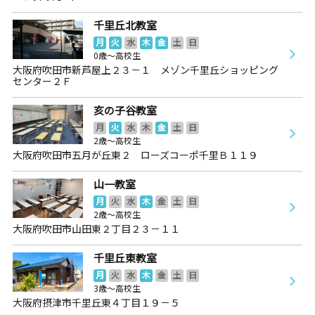
千里丘北教室
月
火
水
木
金
土
日
0歳～高校生
大阪府吹田市新芦屋上２３－１ メゾン千里丘ショッピング
センター２Ｆ
亥の子谷教室
月
火
水
木
金
土
日
2歳～高校生
大阪府吹田市五月が丘東２ ローズコーポ千里Ｂ１１９
山一教室
月
火
水
木
金
土
日
2歳～高校生
大阪府吹田市山田東２丁目２３－１１
千里丘東教室
月
火
水
木
金
土
日
3歳～高校生
大阪府摂津市千里丘東４丁目１９－５