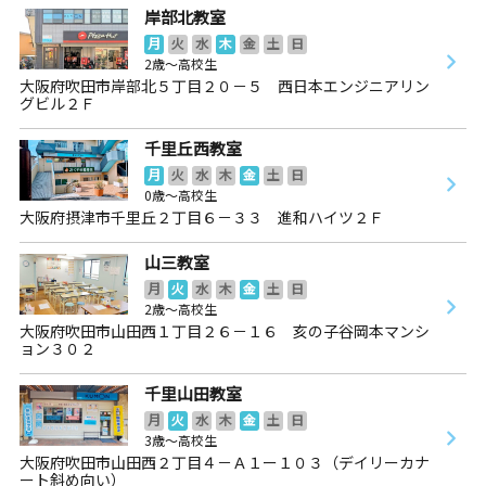
岸部北教室
月
火
水
木
金
土
日
2歳～高校生
大阪府吹田市岸部北５丁目２０－５ 西日本エンジニアリン
グビル２Ｆ
千里丘西教室
月
火
水
木
金
土
日
0歳～高校生
大阪府摂津市千里丘２丁目６－３３ 進和ハイツ２Ｆ
山三教室
月
火
水
木
金
土
日
2歳～高校生
大阪府吹田市山田西１丁目２６－１６ 亥の子谷岡本マンシ
ョン３０２
千里山田教室
月
火
水
木
金
土
日
3歳～高校生
大阪府吹田市山田西２丁目４－Ａ１ー１０３（デイリーカナ
ート斜め向い）