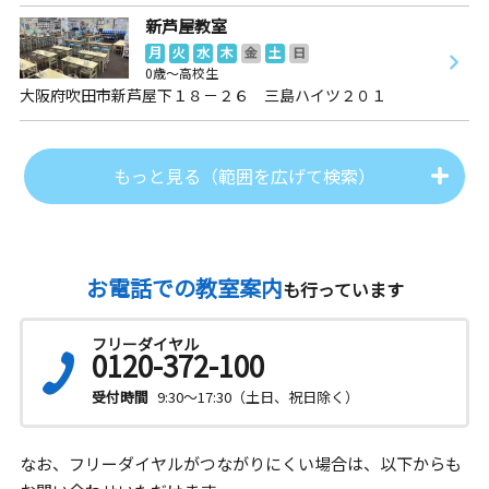
新芦屋教室
月
火
水
木
金
土
日
0歳～高校生
大阪府吹田市新芦屋下１８－２６ 三島ハイツ２０１
もっと見る（範囲を広げて検索）
お電話での教室案内
も行っています
フリーダイヤル
0120-372-100
受付時間
9:30～17:30（土日、祝日除く）
なお、フリーダイヤルがつながりにくい場合は、以下からも