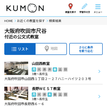
教室を探す
学習中の方
メニュー
HOME
お近くの教室を探す
検索結果
大阪府吹田市尺谷
付近の公文式教室
さらに条件
地図
リスト
を絞り込む
山田西教室
月
火
水
木
金
土
日
3歳～高校生
大阪府吹田市山田西１丁目２－２７ハニーハイツ２０３号
長野ＷＥＳＴ教室
月
火
水
木
金
土
日
3歳～高校生
大阪府吹田市長野西６－６