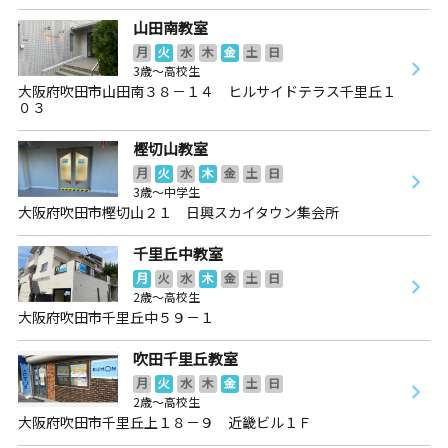
山田南教室
月
火
水
木
金
土
日
3歳～高校生
大阪府吹田市山田南３８－１４ ヒルサイドテラス千里丘１
０３
樫切山教室
月
火
水
木
金
土
日
3歳～中学生
大阪府吹田市樫切山２１ 日興スカイタウン集会所
千里丘中教室
月
火
水
木
金
土
日
2歳～高校生
大阪府吹田市千里丘中５９－１
吹田千里丘教室
月
火
水
木
金
土
日
2歳～高校生
大阪府吹田市千里丘上１８－９ 近畿ビル１Ｆ