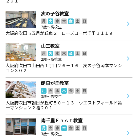
２０１
亥の子谷教室
月
火
水
木
金
土
日
2歳～高校生
大阪府吹田市五月が丘東２ ローズコーポ千里Ｂ１１９
山三教室
月
火
水
木
金
土
日
2歳～高校生
大阪府吹田市山田西１丁目２６－１６ 亥の子谷岡本マンシ
ョン３０２
朝日が丘教室
月
火
水
木
金
土
日
3歳～高校生
大阪府吹田市朝日が丘町５０－１３ ウエストフィールド第
一マンション２階２０１
南千里Ｅａｓｔ教室
月
火
水
木
金
土
日
3歳～高校生