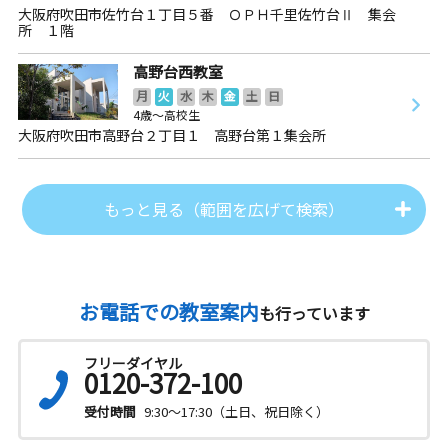
大阪府吹田市佐竹台１丁目５番 ＯＰＨ千里佐竹台Ⅱ 集会
所 １階
高野台西教室
月
火
水
木
金
土
日
4歳～高校生
大阪府吹田市高野台２丁目１ 高野台第１集会所
もっと見る（範囲を広げて検索）
お電話での教室案内
も行っています
フリーダイヤル
0120-372-100
受付時間
9:30～17:30（土日、祝日除く）