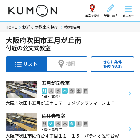
教室を探す
学習中の方
メニュー
HOME
お近くの教室を探す
検索結果
大阪府吹田市五月が丘南
付近の公文式教室
さらに条件
地図
リスト
を絞り込む
五月が丘教室
月
火
水
木
金
土
日
0歳～高校生
大阪府吹田市五月が丘南１７－８メゾンラフィーヌ１Ｆ
佐井寺教室
月
火
水
木
金
土
日
3歳～高校生
大阪府吹田市佐竹台４丁目１１－１５ パティオ佐竹台Ｗ－