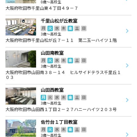
0歳～高校生
大阪府吹田市千里山東４丁目４９－７
千里山松が丘教室
月
火
水
木
金
土
日
3歳～高校生
大阪府吹田市千里山松が丘７－１１ 第二玉一ハイツ１階
山田南教室
月
火
水
木
金
土
日
3歳～高校生
大阪府吹田市山田南３８－１４ ヒルサイドテラス千里丘１
０３
山田西教室
月
火
水
木
金
土
日
3歳～高校生
大阪府吹田市山田西１丁目２－２７ハニーハイツ２０３号
佐竹台１丁目教室
月
火
水
木
金
土
日
3歳～高校生