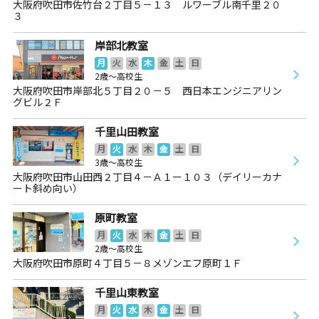
大阪府吹田市佐竹台２丁目５－１３ ルワーブル南千里２０
３
岸部北教室
月
火
水
木
金
土
日
2歳～高校生
大阪府吹田市岸部北５丁目２０－５ 西日本エンジニアリン
グビル２Ｆ
千里山田教室
月
火
水
木
金
土
日
3歳～高校生
大阪府吹田市山田西２丁目４－Ａ１ー１０３（デイリーカナ
ート斜め向い）
原町教室
月
火
水
木
金
土
日
2歳～高校生
大阪府吹田市原町４丁目５－８メゾンエフ原町１Ｆ
千里山東教室
月
火
水
木
金
土
日