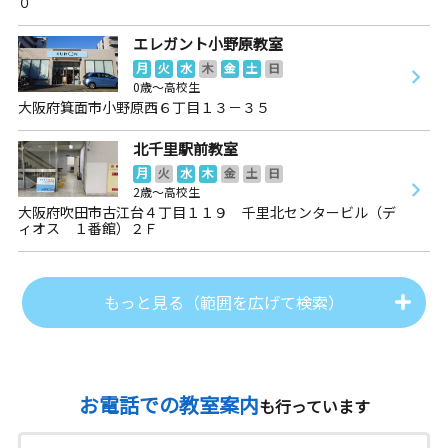
０
エレガント小野原教室
月
火
水
木
金
土
日
0歳～高校生
大阪府箕面市小野原西６丁目１３－３５
北千里駅前教室
月
火
水
木
金
土
日
2歳～高校生
大阪府吹田市古江台４丁目１１９ 千里北センタービル（デ
ィオス １番館）２Ｆ
もっと見る（範囲を広げて検索）
お電話での教室案内
も行っています