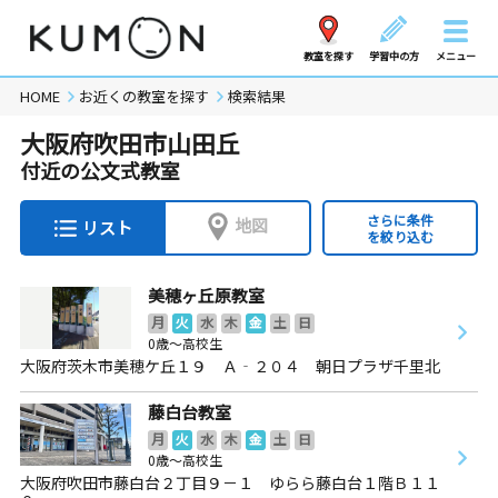
教室を探す
学習中の方
メニュー
HOME
お近くの教室を探す
検索結果
大阪府吹田市山田丘
付近の公文式教室
さらに条件
地図
リスト
を絞り込む
美穂ヶ丘原教室
月
火
水
木
金
土
日
0歳～高校生
大阪府茨木市美穂ケ丘１９ Ａ‐２０４ 朝日プラザ千里北
藤白台教室
月
火
水
木
金
土
日
0歳～高校生
大阪府吹田市藤白台２丁目９－１ ゆらら藤白台１階Ｂ１１