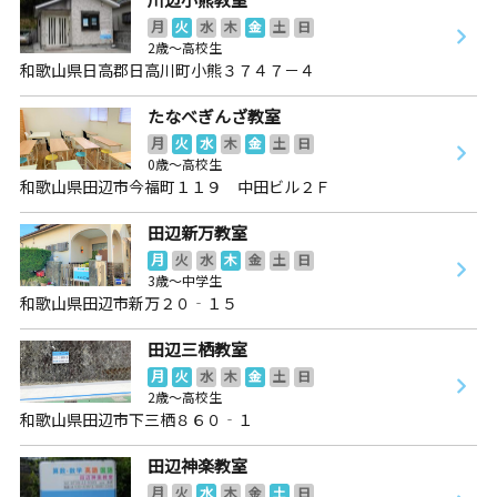
月
火
水
木
金
土
日
2歳～高校生
和歌山県日高郡日高川町小熊３７４７－４
たなべぎんざ教室
月
火
水
木
金
土
日
0歳～高校生
和歌山県田辺市今福町１１９ 中田ビル２Ｆ
田辺新万教室
月
火
水
木
金
土
日
3歳～中学生
和歌山県田辺市新万２０‐１５
田辺三栖教室
月
火
水
木
金
土
日
2歳～高校生
和歌山県田辺市下三栖８６０‐１
田辺神楽教室
月
火
水
木
金
土
日