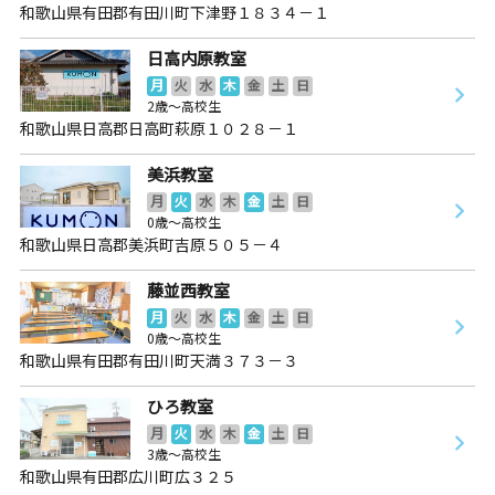
和歌山県有田郡有田川町下津野１８３４－１
日高内原教室
月
火
水
木
金
土
日
2歳～高校生
和歌山県日高郡日高町萩原１０２８－１
美浜教室
月
火
水
木
金
土
日
0歳～高校生
和歌山県日高郡美浜町吉原５０５－４
藤並西教室
月
火
水
木
金
土
日
0歳～高校生
和歌山県有田郡有田川町天満３７３－３
ひろ教室
月
火
水
木
金
土
日
3歳～高校生
和歌山県有田郡広川町広３２５