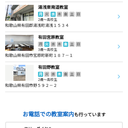
湯浅東南道教室
月
火
水
木
金
土
日
2歳～高校生
和歌山県有田郡湯浅町湯浅１５３４
有田宮原教室
月
火
水
木
金
土
日
3歳～高校生
和歌山県有田市宮原町新町１８７－１
有田野教室
月
火
水
木
金
土
日
2歳～高校生
和歌山県有田市野５９２－２
お電話での教室案内
も行っています