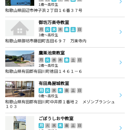
1歳～高校生
和歌山県田辺市神子浜２丁目１６番３７号
御坊万楽寺教室
月
火
水
木
金
土
日
3歳～高校生
和歌山県御坊市藤田町吉田６９７ 万楽寺内
鷹巣池東教室
月
火
水
木
金
土
日
2歳～高校生
和歌山県有田郡有田川町徳田１４６１－６
有田鳥屋城教室
月
火
水
木
金
土
日
0歳～高校生
和歌山県有田郡有田川町中井原１番地２ メゾンブランシュ
１０３
ごぼうしおや教室
月
火
水
木
金
土
日