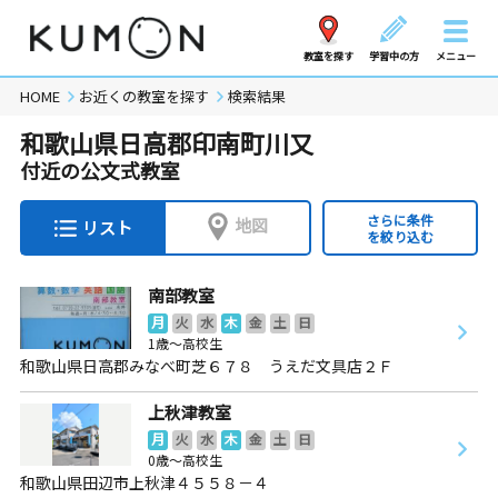
教室を探す
学習中の方
メニュー
HOME
お近くの教室を探す
検索結果
和歌山県日高郡印南町川又
付近の公文式教室
さらに条件
地図
リスト
を絞り込む
南部教室
月
火
水
木
金
土
日
1歳～高校生
和歌山県日高郡みなべ町芝６７８ うえだ文具店２Ｆ
上秋津教室
月
火
水
木
金
土
日
0歳～高校生
和歌山県田辺市上秋津４５５８－４