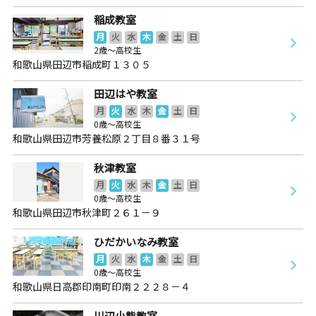
稲成教室
月
火
水
木
金
土
日
2歳～高校生
和歌山県田辺市稲成町１３０５
田辺はや教室
月
火
水
木
金
土
日
0歳～高校生
和歌山県田辺市芳養松原２丁目８番３１号
秋津教室
月
火
水
木
金
土
日
0歳～高校生
和歌山県田辺市秋津町２６１－９
ひだかいなみ教室
月
火
水
木
金
土
日
0歳～高校生
和歌山県日高郡印南町印南２２２８－４
川辺小熊教室