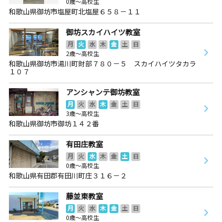
0歳～高校生
和歌山県御坊市塩屋町北塩屋６５８－１１
御坊スカイハイツ教室
月
火
水
木
金
土
日
2歳～高校生
和歌山県御坊市湯川町財部７８０－５ スカイハイツタカラ
１０７
アンシャンテ御坊教室
月
火
水
木
金
土
日
3歳～高校生
和歌山県御坊市御坊１４２番
有田庄教室
月
火
水
木
金
土
日
0歳～高校生
和歌山県有田郡有田川町庄３１６－２
藤並東教室
月
火
水
木
金
土
日
0歳～高校生