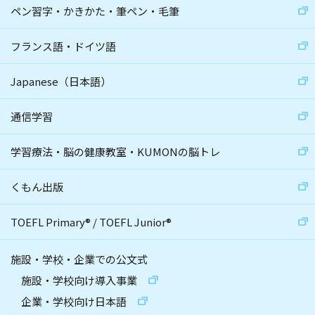
ペン習字・かきかた・筆ペン・毛筆
フランス語・ドイツ語
Japanese（日本語）
通信学習
学習療法・脳の健康教室・KUMONの脳トレ
くもん出版
TOEFL Primary
®
/
TOEFL Junior
®
施設・学校・企業での公文式
施設・学校向け導入事業
企業・学校向け日本語