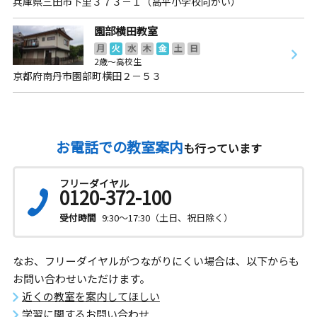
兵庫県三田市下里３７３－１（高平小学校向かい）
園部横田教室
月
火
水
木
金
土
日
2歳～高校生
京都府南丹市園部町横田２－５３
お電話での教室案内
も行っています
フリーダイヤル
0120-372-100
受付時間
9:30～17:30（土日、祝日除く）
なお、フリーダイヤルがつながりにくい場合は、以下からも
お問い合わせいただけます。
近くの教室を案内してほしい
学習に関するお問い合わせ