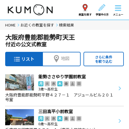
教室を探す
学習中の方
メニュー
HOME
お近くの教室を探す
検索結果
大阪府豊能郡能勢町天王
付近の公文式教室
さらに条件
地図
リスト
を絞り込む
能勢ささゆり学園前教室
月
火
水
木
金
土
日
3歳～高校生
大阪府豊能郡能勢町平野４２７－１ アジュールビル２０１
号室
三田高平小前教室
月
火
水
木
金
土
日
0歳～高校生