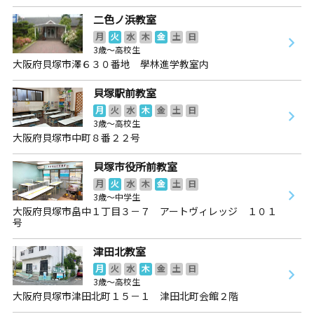
二色ノ浜教室
月
火
水
木
金
土
日
3歳～高校生
大阪府貝塚市澤６３０番地 學林進学教室内
貝塚駅前教室
月
火
水
木
金
土
日
3歳～高校生
大阪府貝塚市中町８番２２号
貝塚市役所前教室
月
火
水
木
金
土
日
3歳～中学生
大阪府貝塚市畠中１丁目３－７ アートヴィレッジ １０１
号
津田北教室
月
火
水
木
金
土
日
3歳～高校生
大阪府貝塚市津田北町１５－１ 津田北町会館２階