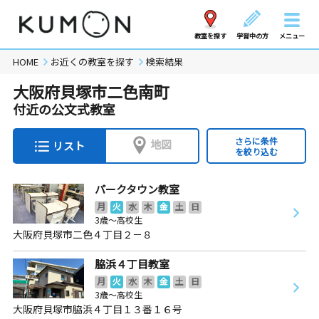
教室を探す
学習中の方
メニュー
HOME
お近くの教室を探す
検索結果
大阪府貝塚市二色南町
付近の公文式教室
さらに条件
地図
リスト
を絞り込む
パークタウン教室
月
火
水
木
金
土
日
3歳～高校生
大阪府貝塚市二色４丁目２－８
脇浜４丁目教室
月
火
水
木
金
土
日
3歳～高校生
大阪府貝塚市脇浜４丁目１３番１６号