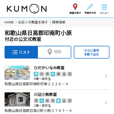
教室を探す
学習中の方
メニュー
HOME
お近くの教室を探す
検索結果
和歌山県日高郡印南町小原
付近の公文式教室
さらに条件
地図
リスト
を絞り込む
ひだかいなみ教室
月
火
水
木
金
土
日
0歳～高校生
和歌山県日高郡印南町印南２２２８－４
川辺小熊教室
月
火
水
木
金
土
日
2歳～高校生
和歌山県日高郡日高川町小熊３７４７－４