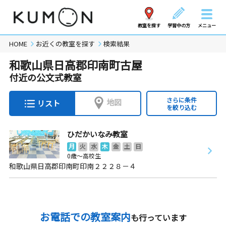
教室を探す
学習中の方
メニュー
HOME
お近くの教室を探す
検索結果
和歌山県日高郡印南町古屋
付近の公文式教室
さらに条件
地図
リスト
を絞り込む
ひだかいなみ教室
月
火
水
木
金
土
日
0歳～高校生
和歌山県日高郡印南町印南２２２８－４
お電話での教室案内
も行っています