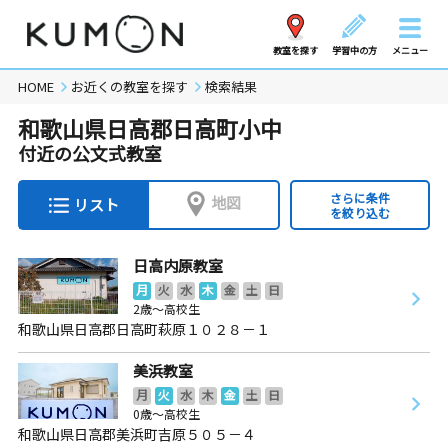
教室を探す
学習中の方
メニュー
HOME
お近くの教室を探す
検索結果
和歌山県日高郡日高町小中
付近の公文式教室
さらに条件
地図
リスト
を絞り込む
日高内原教室
月
火
水
木
金
土
日
2歳～高校生
和歌山県日高郡日高町萩原１０２８－１
美浜教室
月
火
水
木
金
土
日
0歳～高校生
和歌山県日高郡美浜町吉原５０５－４