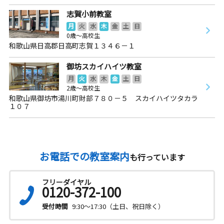
志賀小前教室
月
火
水
木
金
土
日
0歳～高校生
和歌山県日高郡日高町志賀１３４６－１
御坊スカイハイツ教室
月
火
水
木
金
土
日
2歳～高校生
和歌山県御坊市湯川町財部７８０－５ スカイハイツタカラ
１０７
お電話での教室案内
も行っています
フリーダイヤル
0120-372-100
受付時間
9:30～17:30（土日、祝日除く）