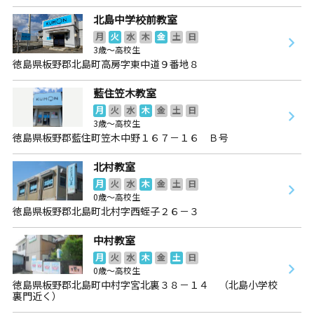
北島中学校前教室
月
火
水
木
金
土
日
3歳～高校生
徳島県板野郡北島町高房字東中道９番地８
藍住笠木教室
月
火
水
木
金
土
日
3歳～高校生
徳島県板野郡藍住町笠木中野１６７－１６ Ｂ号
北村教室
月
火
水
木
金
土
日
0歳～高校生
徳島県板野郡北島町北村字西蛭子２６－３
中村教室
月
火
水
木
金
土
日
0歳～高校生
徳島県板野郡北島町中村字宮北裏３８－１４ （北島小学校
裏門近く）