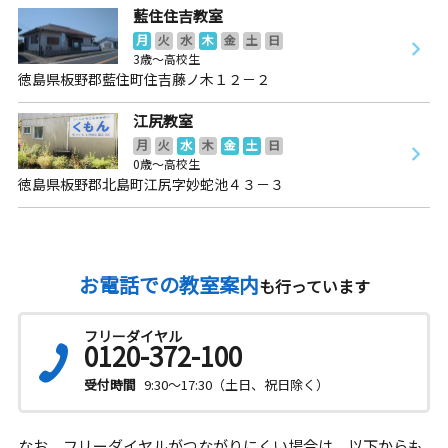
藍住住吉教室
月
火
水
木
金
土
日
3歳～高校生
徳島県板野郡藍住町住吉藤ノ木１２－２
江尻教室
月
火
水
木
金
土
日
0歳～高校生
徳島県板野郡北島町江尻字妙蛇池４３－３
お電話での教室案内
も行っています
フリーダイヤル
0120-372-100
受付時間
9:30～17:30（土日、祝日除く）
なお、フリーダイヤルがつながりにくい場合は、以下からも