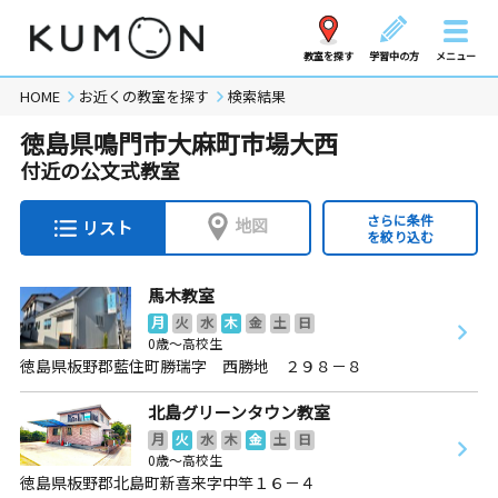
教室を探す
学習中の方
メニュー
HOME
お近くの教室を探す
検索結果
徳島県鳴門市大麻町市場大西
付近の公文式教室
さらに条件
地図
リスト
を絞り込む
馬木教室
月
火
水
木
金
土
日
0歳～高校生
徳島県板野郡藍住町勝瑞字 西勝地 ２９８－８
北島グリーンタウン教室
月
火
水
木
金
土
日
0歳～高校生
徳島県板野郡北島町新喜来字中竿１６－４