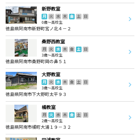
新野教室
月
火
水
木
金
土
日
0歳～高校生
徳島県阿南市新野町宮ノ北４－２
桑野西教室
月
火
水
木
金
土
日
3歳～高校生
徳島県阿南市桑野町岡の鼻５１
大野教室
月
火
水
木
金
土
日
3歳～高校生
徳島県阿南市下大野町太平９３
橘教室
月
火
水
木
金
土
日
2歳～高校生
徳島県阿南市橘町大浦１９－３２
田浦教室