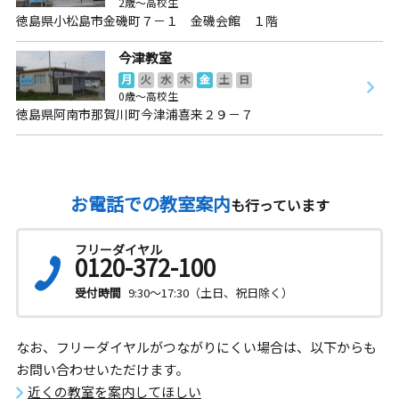
2歳～高校生
徳島県小松島市金磯町７－１ 金磯会館 １階
今津教室
月
火
水
木
金
土
日
0歳～高校生
徳島県阿南市那賀川町今津浦喜来２９－７
お電話での教室案内
も行っています
フリーダイヤル
0120-372-100
受付時間
9:30～17:30（土日、祝日除く）
なお、フリーダイヤルがつながりにくい場合は、以下からも
お問い合わせいただけます。
近くの教室を案内してほしい