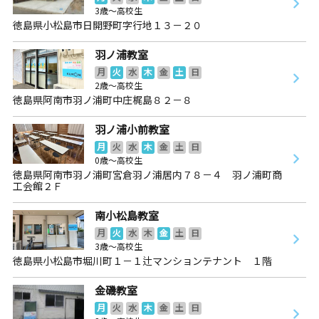
3歳～高校生
徳島県小松島市日開野町字行地１３－２０
羽ノ浦教室
月
火
水
木
金
土
日
2歳～高校生
徳島県阿南市羽ノ浦町中庄梶島８２－８
羽ノ浦小前教室
月
火
水
木
金
土
日
0歳～高校生
徳島県阿南市羽ノ浦町宮倉羽ノ浦居内７８－４ 羽ノ浦町商
工会館２Ｆ
南小松島教室
月
火
水
木
金
土
日
3歳～高校生
徳島県小松島市堀川町１－１辻マンションテナント １階
金磯教室
月
火
水
木
金
土
日