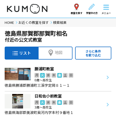
教室を探す
学習中の方
メニュー
HOME
お近くの教室を探す
検索結果
徳島県那賀郡那賀町相名
付近の公文式教室
さらに条件
地図
リスト
を絞り込む
勝浦町教室
月
火
水
木
金
土
日
0歳～高校生
徳島県勝浦郡勝浦町三溪字定岡８１－１
日和佐小前教室
月
火
水
木
金
土
日
3歳～高校生
徳島県海部郡美波町奥河内字本村９番地１