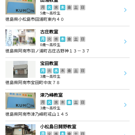
月
火
水
木
金
土
日
5歳～高校生
徳島県小松島市田浦町東内４０
古庄教室
月
火
水
木
金
土
日
0歳～高校生
徳島県阿南市羽ノ浦町古庄古野神１３－３７
宝田教室
月
火
水
木
金
土
日
3歳～高校生
徳島県阿南市宝田町中友７８
津乃峰教室
月
火
水
木
金
土
日
3歳～高校生
徳島県阿南市津乃峰町戒山１４５
小松島日開野教室
月
火
水
木
金
土
日