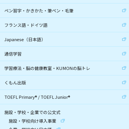
ペン習字・かきかた・筆ペン・毛筆
フランス語・ドイツ語
Japanese（日本語）
通信学習
学習療法・脳の健康教室・KUMONの脳トレ
くもん出版
TOEFL Primary
®
/
TOEFL Junior
®
施設・学校・企業での公文式
施設・学校向け導入事業