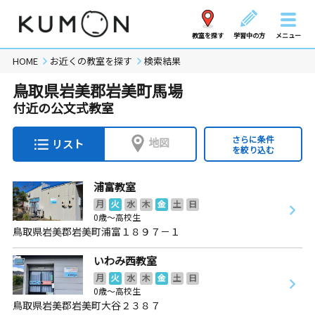
教室を探す
学習中の方
メニュー
HOME
お近くの教室を探す
検索結果
鳥取県岩美郡岩美町馬場
付近の公文式教室
さらに条件
地図
リスト
を絞り込む
浦富教室
月
火
水
木
金
土
日
0歳～高校生
鳥取県岩美郡岩美町浦富１８９７－１
いわみ西教室
月
火
水
木
金
土
日
0歳～高校生
鳥取県岩美郡岩美町大谷２３８７