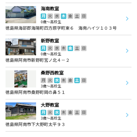
海南教室
月
火
水
木
金
土
日
0歳～高校生
徳島県海部郡海陽町四方原字町東６ 海南ハイツ１０３号
新野教室
月
火
水
木
金
土
日
0歳～高校生
徳島県阿南市新野町宮ノ北４－２
桑野西教室
月
火
水
木
金
土
日
3歳～高校生
徳島県阿南市桑野町岡の鼻５１
大野教室
月
火
水
木
金
土
日
3歳～高校生
徳島県阿南市下大野町太平９３