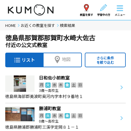
教室を探す
学習中の方
メニュー
HOME
お近くの教室を探す
検索結果
徳島県那賀郡那賀町水崎大佐古
付近の公文式教室
さらに条件
地図
リスト
を絞り込む
日和佐小前教室
月
火
水
木
金
土
日
3歳～高校生
徳島県海部郡美波町奥河内字本村９番地１
勝浦町教室
月
火
水
木
金
土
日
0歳～高校生
徳島県勝浦郡勝浦町三溪字定岡８１－１