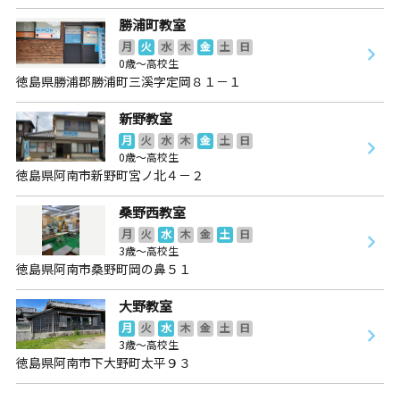
勝浦町教室
月
火
水
木
金
土
日
0歳～高校生
徳島県勝浦郡勝浦町三溪字定岡８１－１
新野教室
月
火
水
木
金
土
日
0歳～高校生
徳島県阿南市新野町宮ノ北４－２
桑野西教室
月
火
水
木
金
土
日
3歳～高校生
徳島県阿南市桑野町岡の鼻５１
大野教室
月
火
水
木
金
土
日
3歳～高校生
徳島県阿南市下大野町太平９３