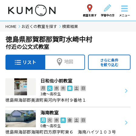
教室を探す
学習中の方
メニュー
HOME
お近くの教室を探す
検索結果
徳島県那賀郡那賀町水崎中村
付近の公文式教室
さらに条件
地図
リスト
を絞り込む
日和佐小前教室
月
火
水
木
金
土
日
3歳～高校生
徳島県海部郡美波町奥河内字本村９番地１
海南教室
月
火
水
木
金
土
日
0歳～高校生
徳島県海部郡海陽町四方原字町東６ 海南ハイツ１０３号