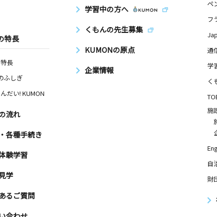
ペ
学習中の方へ
フ
くもんの先生募集
Ja
の特長
KUMONの原点
通
の特長
学
企業情報
Nのふしぎ
く
んだい! KUMON
TO
施
の流れ
・各種手続き
Eng
体験学習
自
見学
財
あるご質問
い合わせ