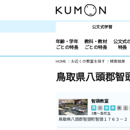
公文式学習
年齢・学年
教科・教材
公文式
ごとの特長
ごとの特長
特長
HOME
お近くの教室を探す
検索結果
鳥取県八頭郡智
智頭教室
月
火
水
木
金
土
3歳～高校生
鳥取県八頭郡智頭町智頭１７６３－２