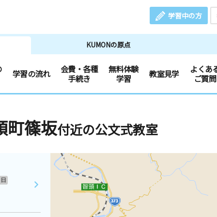
学習中の方
KUMONの原点
の
会費・各種
無料体験
よくあ
学習の流れ
教室見学
手続き
学習
ご質問
頭町篠坂
付近の公文式教室
日