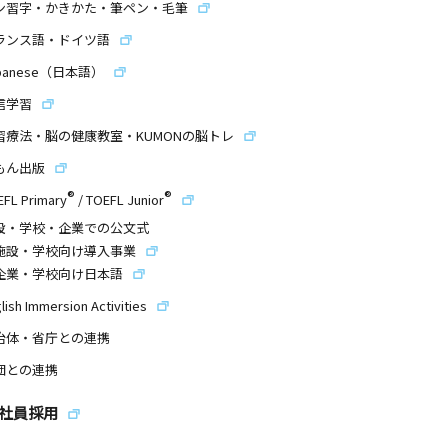
ン習字・かきかた・筆ペン・毛筆
ランス語・ドイツ語
panese（日本語）
信学習
習療法・脳の健康教室・KUMONの脳トレ
もん出版
®
®
EFL Primary
/
TOEFL Junior
設・学校・企業での公文式
施設・学校向け導入事業
企業・学校向け日本語
lish Immersion Activities
治体・省庁との連携
団との連携
社員採用