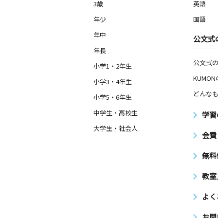
3歳
英語
年少
国語
年中
公文式
年長
公文式
小学1・2年生
KUMO
小学3・4年生
どんなも
小学5・6年生
中学生・高校生
学習
大学生・社会人
会費
無料
教室
よく
お問