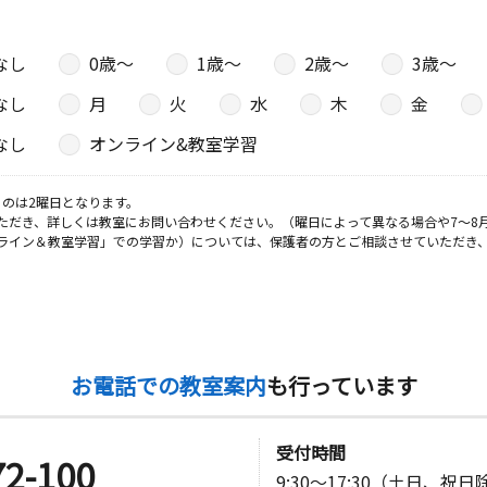
なし
0歳〜
1歳〜
2歳〜
3歳〜
なし
月
火
水
木
金
なし
オンライン&教室学習
のは2曜日となります。
ただき、詳しくは教室にお問い合わせください。（曜日によって異なる場合や7～8
ライン＆教室学習」での学習か）については、保護者の方とご相談させていただき
お電話での教室案内
も行っています
受付時間
72-100
9:30～17:30（土日、祝