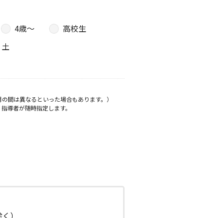
4歳〜
高校生
土
月の間は異なるといった場合もあります。）
、指導者が随時指定します。
日除く）