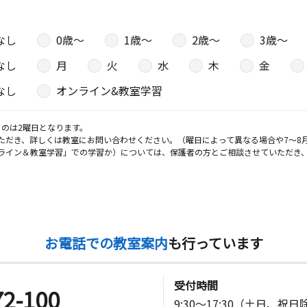
なし
0歳〜
1歳〜
2歳〜
3歳〜
なし
月
火
水
木
金
なし
オンライン&教室学習
のは2曜日となります。
ただき、詳しくは教室にお問い合わせください。（曜日によって異なる場合や7～8
ライン＆教室学習」での学習か）については、保護者の方とご相談させていただき
お電話での教室案内
も行っています
受付時間
72-100
9:30～17:30（土日、祝