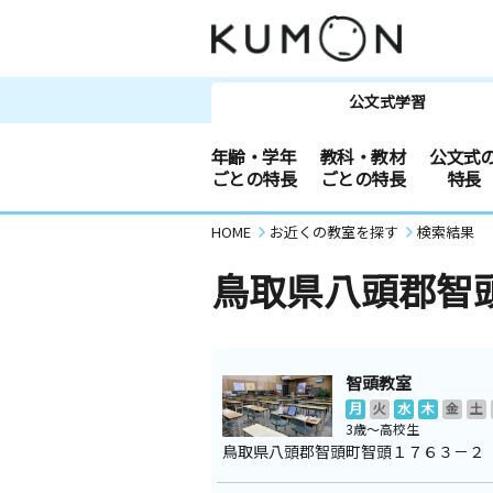
公文式学習
年齢・学年
教科・教材
公文式
ごとの特長
ごとの特長
特長
HOME
お近くの教室を探す
検索結果
鳥取県八頭郡智
智頭教室
月
火
水
木
金
土
3歳～高校生
鳥取県八頭郡智頭町智頭１７６３－２