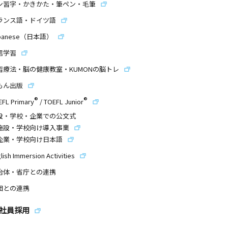
ン習字・かきかた・筆ペン・毛筆
ランス語・ドイツ語
panese（日本語）
信学習
習療法・脳の健康教室・KUMONの脳トレ
もん出版
®
®
EFL Primary
/
TOEFL Junior
設・学校・企業での公文式
施設・学校向け導入事業
企業・学校向け日本語
lish Immersion Activities
治体・省庁との連携
団との連携
社員採用