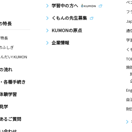
ペ
学習中の方へ
フ
くもんの先生募集
Ja
の特長
KUMONの原点
通
の特長
学
企業情報
Nのふしぎ
く
んだい! KUMON
TO
施
の流れ
・各種手続き
Eng
体験学習
自
見学
財
あるご質問
い合わせ