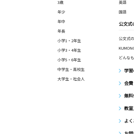
3歳
英語
年少
国語
年中
公文式
年長
公文式
小学1・2年生
KUMO
小学3・4年生
どんなも
小学5・6年生
中学生・高校生
学習
大学生・社会人
会費
無料
教室
よく
お問