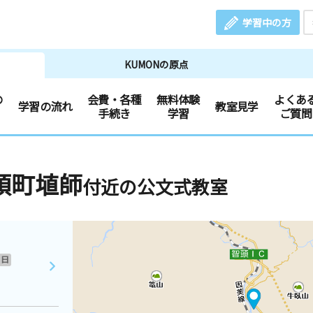
学習中の方
KUMONの原点
の
会費・各種
無料体験
よくあ
学習の流れ
教室見学
手続き
学習
ご質問
頭町埴師
付近の公文式教室
日