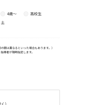
4歳〜
高校生
土
月の間は異なるといった場合もあります。）
、指導者が随時指定します。
日除く）