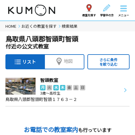
教室を探す
学習中の方
メニュー
HOME
お近くの教室を探す
検索結果
鳥取県八頭郡智頭町智頭
付近の公文式教室
さらに条件
地図
リスト
を絞り込む
智頭教室
月
火
水
木
金
土
日
3歳～高校生
鳥取県八頭郡智頭町智頭１７６３－２
お電話での教室案内
も行っています