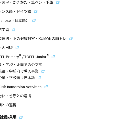
ン習字・かきかた・筆ペン・毛筆
ランス語・ドイツ語
panese（日本語）
信学習
習療法・脳の健康教室・KUMONの脳トレ
もん出版
®
®
EFL Primary
/
TOEFL Junior
設・学校・企業での公文式
施設・学校向け導入事業
企業・学校向け日本語
lish Immersion Activities
治体・省庁との連携
団との連携
社員採用