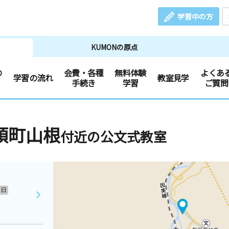
学習中の方
KUMONの原点
の
会費・各種
無料体験
よくあ
学習の流れ
教室見学
手続き
学習
ご質問
頭町山根
付近の公文式教室
日