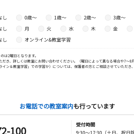
なし
0歳〜
1歳〜
2歳〜
3歳〜
なし
月
火
水
木
金
なし
オンライン&教室学習
のは2曜日となります。
ただき、詳しくは教室にお問い合わせください。（曜日によって異なる場合や7～8
ライン＆教室学習」での学習か）については、保護者の方とご相談させていただき
お電話での教室案内
も行っています
受付時間
72-100
9:30～17:30（土日、祝