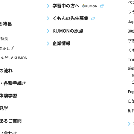
ペ
学習中の方へ
フ
くもんの先生募集
Ja
の特長
KUMONの原点
通
の特長
学
企業情報
Nのふしぎ
く
んだい! KUMON
TO
施
の流れ
・各種手続き
Eng
体験学習
自
見学
財
あるご質問
い合わせ