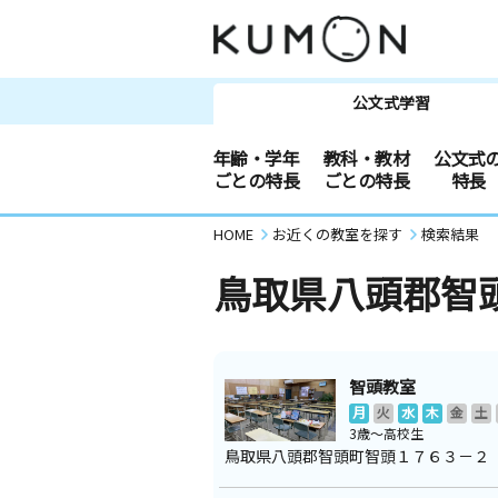
公文式学習
年齢・学年
教科・教材
公文式
ごとの特長
ごとの特長
特長
HOME
お近くの教室を探す
検索結果
鳥取県八頭郡智
智頭教室
月
火
水
木
金
土
3歳～高校生
鳥取県八頭郡智頭町智頭１７６３－２