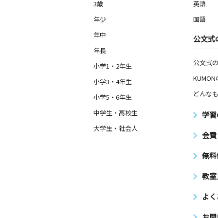
3歳
英語
年少
国語
年中
公文式
年長
公文式
小学1・2年生
KUMO
小学3・4年生
どんなも
小学5・6年生
中学生・高校生
学習
大学生・社会人
会費
無料
教室
よく
お問