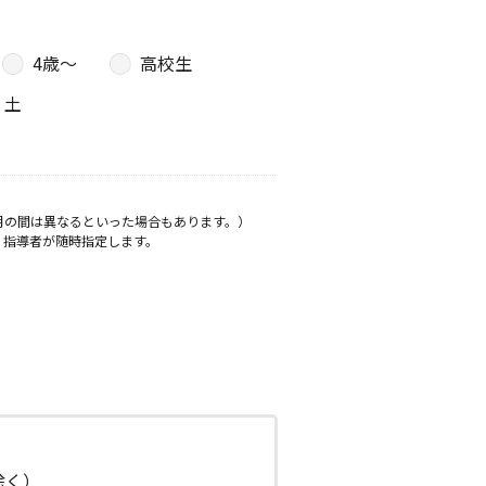
4歳〜
高校生
土
月の間は異なるといった場合もあります。）
、指導者が随時指定します。
日除く）