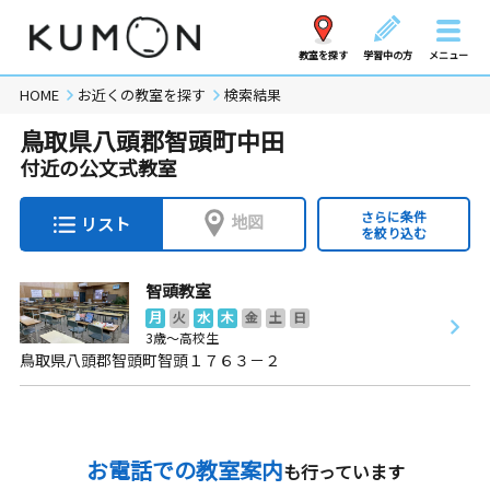
教室を探す
学習中の方
メニュー
HOME
お近くの教室を探す
検索結果
鳥取県八頭郡智頭町中田
付近の公文式教室
さらに条件
地図
リスト
を絞り込む
智頭教室
月
火
水
木
金
土
日
3歳～高校生
鳥取県八頭郡智頭町智頭１７６３－２
お電話での教室案内
も行っています