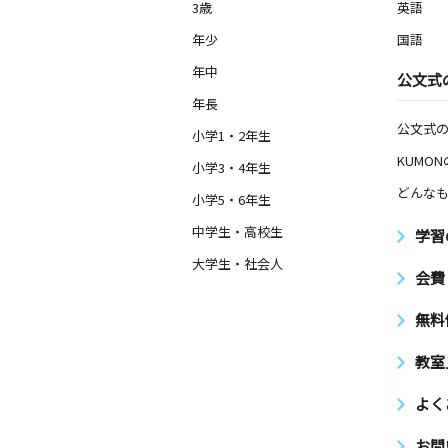
3歳
英語
年少
国語
年中
公文式
年長
公文式
小学1・2年生
KUMO
小学3・4年生
どんなも
小学5・6年生
中学生・高校生
学習
大学生・社会人
会費
無料
教室
よく
お問