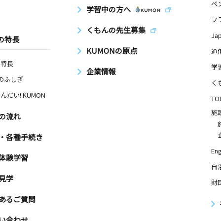
ペ
学習中の方へ
フ
くもんの先生募集
Ja
の特長
KUMONの原点
通
の特長
学
企業情報
Nのふしぎ
く
んだい! KUMON
TO
施
の流れ
・各種手続き
Eng
体験学習
自
見学
財
あるご質問
い合わせ