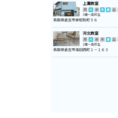
上灘教室
月
火
水
木
金
土
3歳～高校生
鳥取県倉吉市東昭和町５６
河北教室
月
火
水
木
金
土
2歳～高校生
鳥取県倉吉市海田西町１－１６３