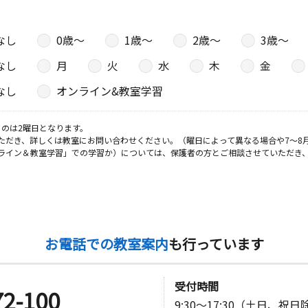
なし
0歳〜
1歳〜
2歳〜
3歳〜
なし
月
火
水
木
金
なし
オンライン&教室学習
のは2曜日となります。
ただき、詳しくは教室にお問い合わせください。（曜日によって異なる場合や7～8
ライン＆教室学習」での学習か）については、保護者の方とご相談させていただき
お電話での教室案内
も行っています
受付時間
72-100
9:30～17:30（土日、祝