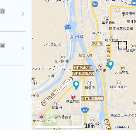
日
日
1km