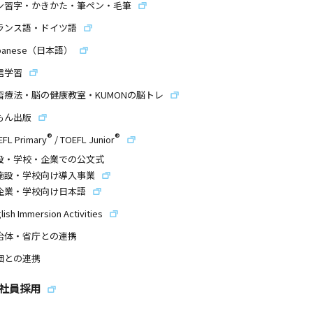
ン習字・かきかた・筆ペン・毛筆
ランス語・ドイツ語
panese（日本語）
信学習
習療法・脳の健康教室・KUMONの脳トレ
もん出版
®
®
EFL Primary
/
TOEFL Junior
設・学校・企業での公文式
施設・学校向け導入事業
企業・学校向け日本語
lish Immersion Activities
治体・省庁との連携
団との連携
社員採用