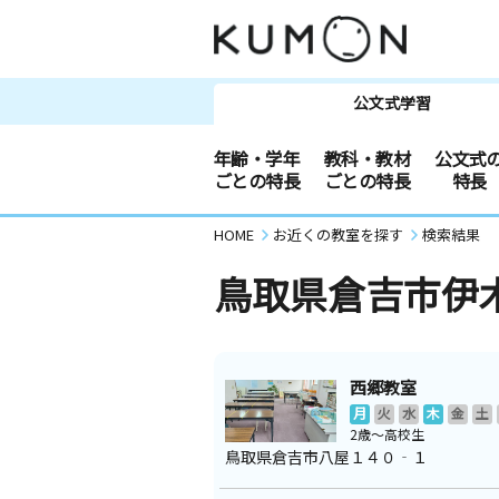
公文式学習
年齢・学年
教科・教材
公文式
ごとの特長
ごとの特長
特長
HOME
お近くの教室を探す
検索結果
鳥取県倉吉市伊
西郷教室
月
火
水
木
金
土
2歳～高校生
鳥取県倉吉市八屋１４０‐１