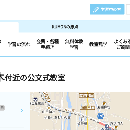
学習中の方
KUMONの原点
の
会費・各種
無料体験
よくあ
学習の流れ
教室見学
手続き
学習
ご質問
木
付近の公文式教室
日