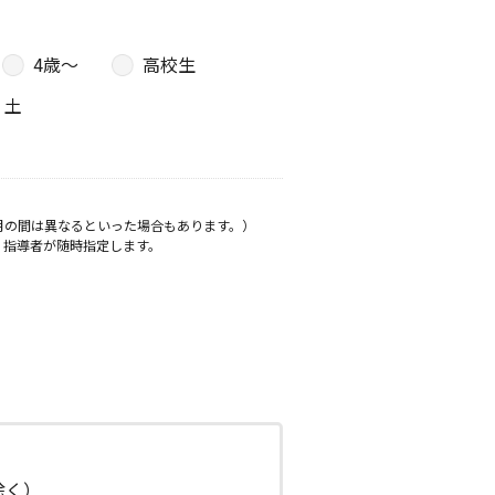
4歳〜
高校生
土
月の間は異なるといった場合もあります。）
、指導者が随時指定します。
日除く）