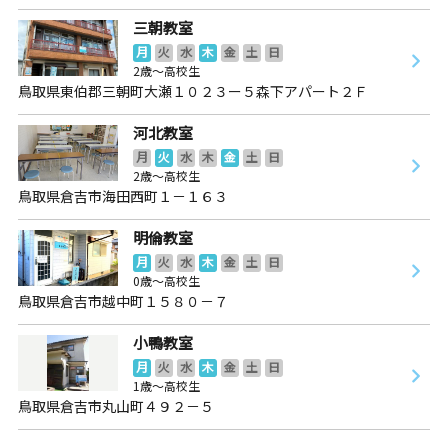
三朝教室
月
火
水
木
金
土
日
2歳～高校生
鳥取県東伯郡三朝町大瀬１０２３ー５森下アパート２Ｆ
河北教室
月
火
水
木
金
土
日
2歳～高校生
鳥取県倉吉市海田西町１－１６３
明倫教室
月
火
水
木
金
土
日
0歳～高校生
鳥取県倉吉市越中町１５８０－７
小鴨教室
月
火
水
木
金
土
日
1歳～高校生
鳥取県倉吉市丸山町４９２－５