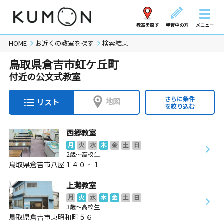
教室を探す
学習中の方
メニュー
HOME
お近くの教室を探す
検索結果
鳥取県倉吉市虹ケ丘町
付近の公文式教室
さらに条件
地図
リスト
を絞り込む
西郷教室
月
火
水
木
金
土
日
2歳～高校生
鳥取県倉吉市八屋１４０‐１
上灘教室
月
火
水
木
金
土
日
3歳～高校生
鳥取県倉吉市東昭和町５６