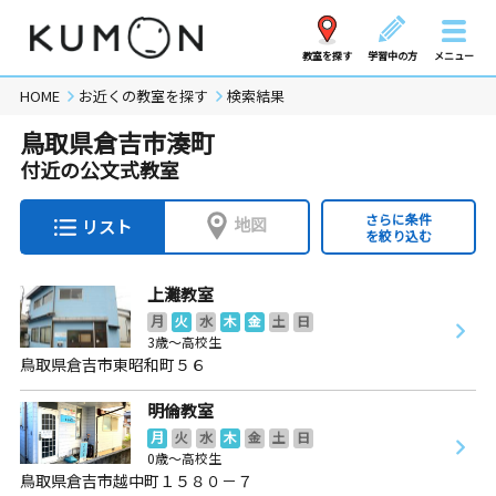
教室を探す
学習中の方
メニュー
HOME
お近くの教室を探す
検索結果
鳥取県倉吉市湊町
付近の公文式教室
さらに条件
地図
リスト
を絞り込む
上灘教室
月
火
水
木
金
土
日
3歳～高校生
鳥取県倉吉市東昭和町５６
明倫教室
月
火
水
木
金
土
日
0歳～高校生
鳥取県倉吉市越中町１５８０－７