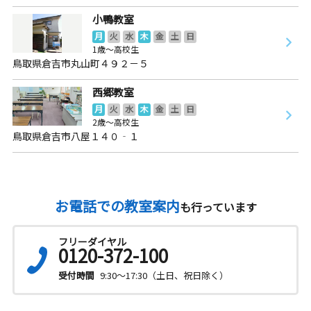
小鴨教室
月
火
水
木
金
土
日
1歳～高校生
鳥取県倉吉市丸山町４９２－５
西郷教室
月
火
水
木
金
土
日
2歳～高校生
鳥取県倉吉市八屋１４０‐１
お電話での教室案内
も行っています
フリーダイヤル
0120-372-100
受付時間
9:30～17:30（土日、祝日除く）