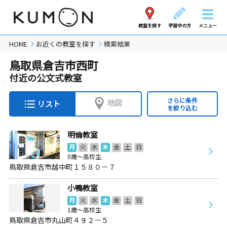
教室を探す
学習中の方
メニュー
HOME
お近くの教室を探す
検索結果
鳥取県倉吉市西町
付近の公文式教室
さらに条件
地図
リスト
を絞り込む
明倫教室
月
火
水
木
金
土
日
0歳～高校生
鳥取県倉吉市越中町１５８０－７
小鴨教室
月
火
水
木
金
土
日
1歳～高校生
鳥取県倉吉市丸山町４９２－５