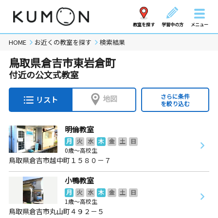
教室を探す
学習中の方
メニュー
HOME
お近くの教室を探す
検索結果
鳥取県倉吉市東岩倉町
付近の公文式教室
さらに条件
地図
リスト
を絞り込む
明倫教室
月
火
水
木
金
土
日
0歳～高校生
鳥取県倉吉市越中町１５８０－７
小鴨教室
月
火
水
木
金
土
日
1歳～高校生
鳥取県倉吉市丸山町４９２－５