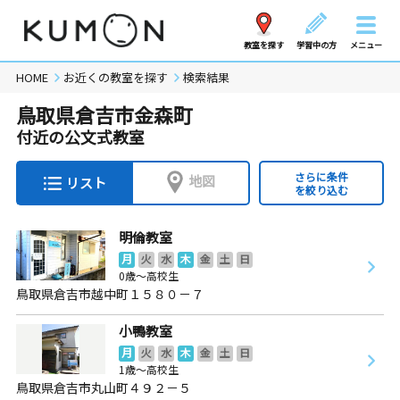
教室を探す
学習中の方
メニュー
HOME
お近くの教室を探す
検索結果
鳥取県倉吉市金森町
付近の公文式教室
さらに条件
地図
リスト
を絞り込む
明倫教室
月
火
水
木
金
土
日
0歳～高校生
鳥取県倉吉市越中町１５８０－７
小鴨教室
月
火
水
木
金
土
日
1歳～高校生
鳥取県倉吉市丸山町４９２－５