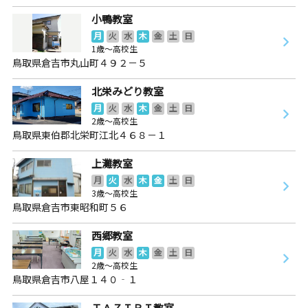
小鴨教室
月
火
水
木
金
土
日
1歳～高校生
鳥取県倉吉市丸山町４９２－５
北栄みどり教室
月
火
水
木
金
土
日
2歳～高校生
鳥取県東伯郡北栄町江北４６８－１
上灘教室
月
火
水
木
金
土
日
3歳～高校生
鳥取県倉吉市東昭和町５６
西郷教室
月
火
水
木
金
土
日
2歳～高校生
鳥取県倉吉市八屋１４０‐１
ＴＡＺＩＲＩ教室