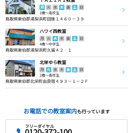
月
火
水
木
金
土
日
3歳～高校生
鳥取県東伯郡湯梨浜町田後１４６０－３９
ハワイ西教室
月
火
水
木
金
土
日
4歳～中学生
鳥取県東伯郡湯梨浜町久留４２‐１
北栄ゆら教室
月
火
水
木
金
土
日
2歳～高校生
鳥取県東伯郡北栄町由良宿４９３－１－２Ｆ
お電話での教室案内
も行っています
フリーダイヤル
0120-372-100