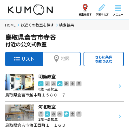
教室を探す
学習中の方
メニュー
HOME
お近くの教室を探す
検索結果
鳥取県倉吉市寺谷
付近の公文式教室
さらに条件
地図
リスト
を絞り込む
明倫教室
月
火
水
木
金
土
日
0歳～高校生
鳥取県倉吉市越中町１５８０－７
河北教室
月
火
水
木
金
土
日
2歳～高校生
鳥取県倉吉市海田西町１－１６３