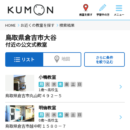
教室を探す
学習中の方
メニュー
HOME
お近くの教室を探す
検索結果
鳥取県倉吉市大谷
付近の公文式教室
さらに条件
地図
リスト
を絞り込む
小鴨教室
月
火
水
木
金
土
日
1歳～高校生
鳥取県倉吉市丸山町４９２－５
明倫教室
月
火
水
木
金
土
日
0歳～高校生
鳥取県倉吉市越中町１５８０－７