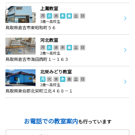
上灘教室
月
火
水
木
金
土
日
3歳～高校生
鳥取県倉吉市東昭和町５６
河北教室
月
火
水
木
金
土
日
2歳～高校生
鳥取県倉吉市海田西町１－１６３
北栄みどり教室
月
火
水
木
金
土
日
2歳～高校生
鳥取県東伯郡北栄町江北４６８－１
お電話での教室案内
も行っています